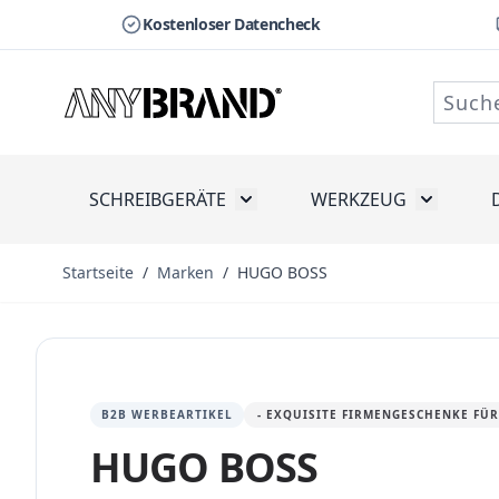
Kostenloser Datencheck
Zum Inhalt springen
SCHREIBGERÄTE
WERKZEUG
Toggle submenu for Schreibge
Toggle s
Startseite
/
Marken
/
HUGO BOSS
B2B WERBEARTIKEL
- EXQUISITE FIRMENGESCHENKE FÜ
HUGO BOSS