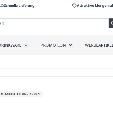
Schnelle Lieferung
Attraktive Mengenra
DRINKWARE
PROMOTION
WERBEARTIKE
räte
ubmenu for Werkzeug
Toggle submenu for Drinkware
Toggle submenu for Pr
R MITARBEITER UND KUDEN