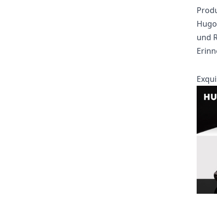
Produ
Hugo 
und R
Erinn
Exqui