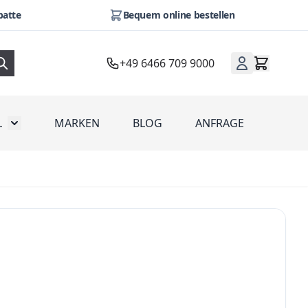
batte
Bequem online bestellen
+49 6466 709 9000
L
MARKEN
BLOG
ANFRAGE
omotion
Toggle submenu for Werbeartikel