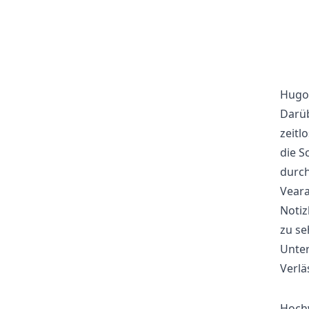
Hugo 
Darüb
zeitl
die S
durch
Veara
Notiz
zu se
Unter
Verlä
Hoch