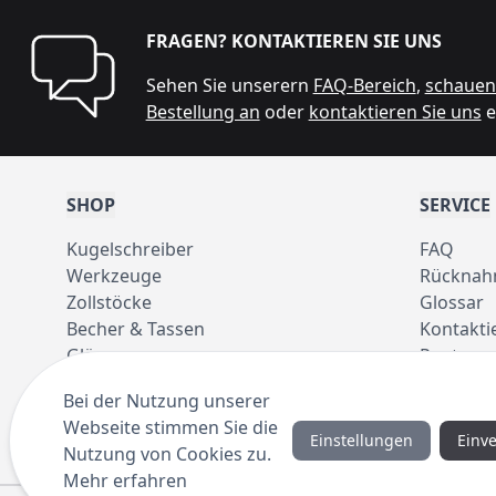
FRAGEN? KONTAKTIEREN SIE UNS
Sehen Sie unserern
FAQ-Bereich
,
schauen 
Bestellung an
oder
kontaktieren Sie uns
e
SHOP
SERVICE
Kugelschreiber
FAQ
Werkzeuge
Rücknah
Zollstöcke
Glossar
Becher & Tassen
Kontakti
Gläser
Pantone 
Taschen
Bei der Nutzung unserer
Regenschirme
Webseite stimmen Sie die
Einstellungen
Einv
Nutzung von Cookies zu.
Mehr erfahren