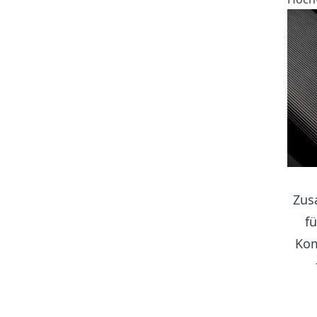
Zus
f
Kom