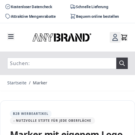
Kostenloser Datencheck
Schnelle Lieferung
Attraktive Mengenrabatte
Bequem online bestellen
Zum Inhalt springen
Startseite
/
Marker
B2B WERBEARTIKEL
- NUTZVOLLE STIFTE FÜR JEDE OBERFLÄCHE
Marker mit eigenem Logo