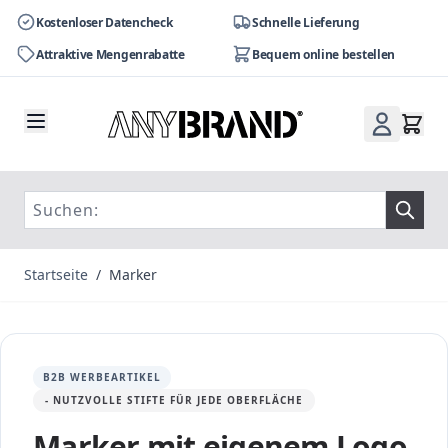
Kostenloser Datencheck
Schnelle Lieferung
Attraktive Mengenrabatte
Bequem online bestellen
Zum Inhalt springen
Startseite
/
Marker
B2B WERBEARTIKEL
- NUTZVOLLE STIFTE FÜR JEDE OBERFLÄCHE
Marker mit eigenem Logo