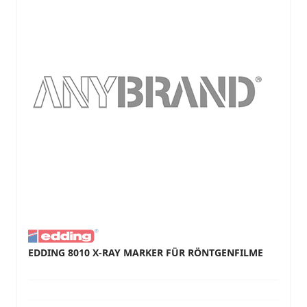
EDDING 8010 X-RAY MARKER FÜR RÖNTGENFILME