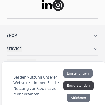
SHOP
SERVICE
UNTERNEHMEN
Einstellungen
INFORMATIONEN
Bei der Nutzung unserer
Webseite stimmen Sie die
Einverstanden
Nutzung von Cookies zu.
© 2016 ANYBRAND.de. All Rights Reserved. Alle
Mehr erfahren
Preisangaben sind Nettopreise zzgl. MwSt. und Versand.
Ablehnen
Kein Privatverkauf. Unser Angebot richtet sich