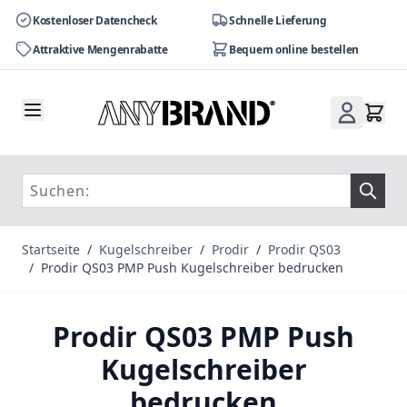
Kostenloser Datencheck
Schnelle Lieferung
Attraktive Mengenrabatte
Bequem online bestellen
Zum Inhalt springen
Startseite
/
Kugelschreiber
/
Prodir
/
Prodir QS03
/
Prodir QS03 PMP Push Kugelschreiber bedrucken
Prodir QS03 PMP Push
Kugelschreiber
bedrucken