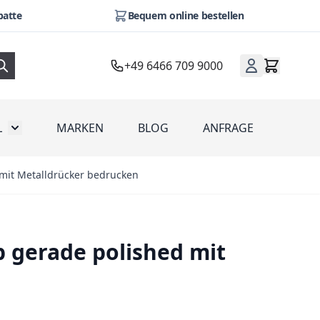
batte
Bequem online bestellen
+49 6466 709 9000
L
MARKEN
BLOG
ANFRAGE
omotion
Toggle submenu for Werbeartikel
 mit Metalldrücker bedrucken
p gerade polished mit