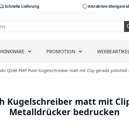
Schnelle Lieferung
Attraktive Mengenra
DRINKWARE
PROMOTION
WERBEARTIKE
räte
ubmenu for Werkzeug
Toggle submenu for Drinkware
Toggle submenu for Pr
odir QS40 PMP Push Kugelschreiber matt mit Clip gerade polished
 Kugelschreiber matt mit Cli
Metalldrücker bedrucken