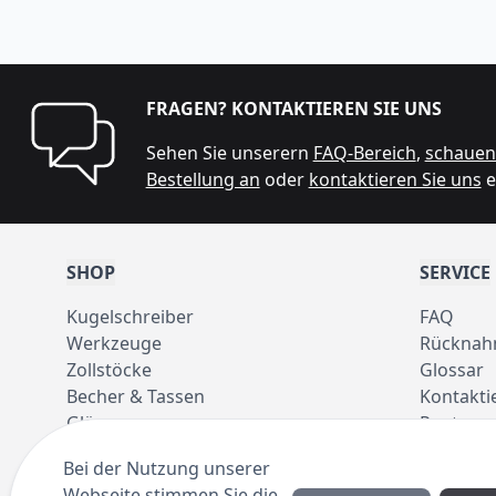
FRAGEN? KONTAKTIEREN SIE UNS
Sehen Sie unserern
FAQ-Bereich
,
schauen 
Bestellung an
oder
kontaktieren Sie uns
e
SHOP
SERVICE
Kugelschreiber
FAQ
Werkzeuge
Rücknah
Zollstöcke
Glossar
Becher & Tassen
Kontakti
Gläser
Pantone 
Taschen
Bei der Nutzung unserer
Regenschirme
Webseite stimmen Sie die