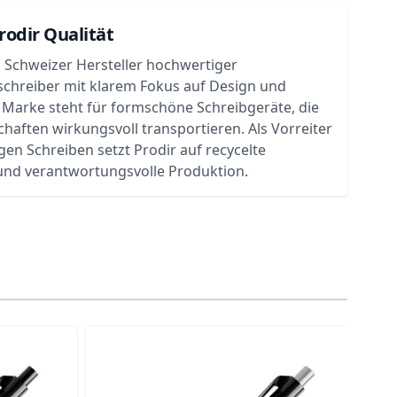
rodir Qualität
in Schweizer Hersteller hochwertiger
chreiber mit klarem Fokus auf Design und
e Marke steht für formschöne Schreibgeräte, die
aften wirkungsvoll transportieren. Als Vorreiter
gen Schreiben setzt Prodir auf recycelte
 und verantwortungsvolle Produktion.
traight to carousel navigation using the skip links.