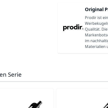
Original P
Prodir ist e
Werbekugels
Qualität. Di
Markenbotsch
im nachhalti
Materialien
en Serie
ossible using the tab key. You can skip the carousel or go s