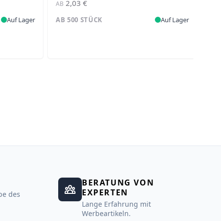
2,03 €
AB
AB
Auf Lager
AB 500 STÜCK
Auf Lager
AB
BERATUNG VON
EXPERTEN
be des
Lange Erfahrung mit
Werbeartikeln.