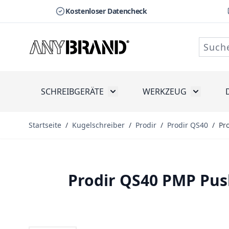
Kostenloser Datencheck
Zum Inhalt springen
SCHREIBGERÄTE
WERKZEUG
Toggle submenu for Schreibge
Toggle s
Startseite
/
Kugelschreiber
/
Prodir
/
Prodir QS40
/
Pr
Prodir QS40 PMP Push