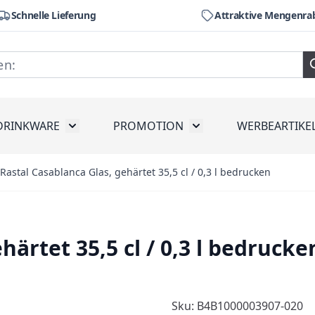
Schnelle Lieferung
Attraktive Mengenra
DRINKWARE
PROMOTION
WERBEARTIKE
räte
ubmenu for Werkzeug
Toggle submenu for Drinkware
Toggle submenu for Pr
Rastal Casablanca Glas, gehärtet 35,5 cl / 0,3 l bedrucken
härtet 35,5 cl / 0,3 l bedrucke
Sku: B4B1000003907-020