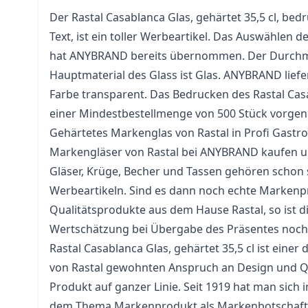
Der Rastal Casablanca Glas, gehärtet 35,5 cl, be
Text, ist ein toller Werbeartikel. Das Auswählen 
hat ANYBRAND bereits übernommen. Der Durchme
Hauptmaterial des Glass ist Glas. ANYBRAND liefe
Farbe transparent. Das Bedrucken des Rastal Cas
einer Mindestbestellmenge von 500 Stück vorg
Gehärtetes Markenglas von Rastal in Profi Gastro
Markengläser von Rastal bei ANYBRAND kaufen 
Gläser, Krüge,
Becher
und
Tassen
gehören schon s
Werbeartikeln. Sind es dann noch echte Markenpr
Qualitätsprodukte aus dem Hause Rastal, so ist 
Wertschätzung bei Übergabe des Präsentes noch 
Rastal Casablanca Glas, gehärtet 35,5 cl ist einer 
von Rastal gewohnten Anspruch an Design und Qu
Produkt auf ganzer Linie. Seit 1919 hat man sich
dem Thema Markenprodukt als Markenbotschafte