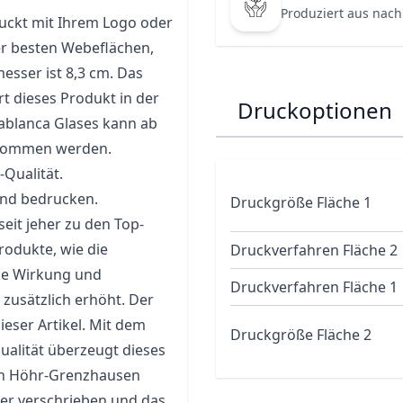
Produziert aus nach
druckt mit Ihrem Logo oder
der besten Webeflächen,
sser ist 8,3 cm. Das
rt dieses Produkt in der
Druckoptionen
ablanca Glases kann ab
enommen werden.
-Qualität.
und bedrucken.
Druckgröße Fläche 1
eit jeher zu den Top-
odukte, wie die
Druckverfahren Fläche 2
die Wirkung und
Druckverfahren Fläche 1
zusätzlich erhöht. Der
dieser Artikel. Mit dem
Druckgröße Fläche 2
alität überzeugt dieses
 in Höhr-Grenzhausen
r verschrieben und das