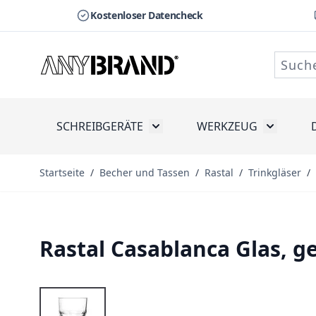
Kostenloser Datencheck
Zum Inhalt springen
SCHREIBGERÄTE
WERKZEUG
Toggle submenu for Schreibge
Toggle s
Startseite
/
Becher und Tassen
/
Rastal
/
Trinkgläser
/
Rastal Casablanca Glas, ge