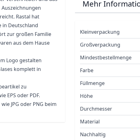
Mehr Informati
d Auszeichnungen
eicht. Rastal hat
e in Deutschland
Kleinverpackung
rt zur großen Familie
kwaren aus dem Hause
Großverpackung
Mindestbestellmenge
em Logo gestalten
lases komplett in
Farbe
Füllmenge
eartikel zu
wie EPS oder PDF.
Höhe
r wie JPG oder PNG beim
Durchmesser
Material
Nachhaltig