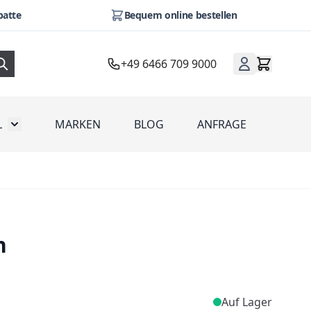
batte
Bequem online bestellen
+49 6466 709 9000
L
MARKEN
BLOG
ANFRAGE
omotion
Toggle submenu for Werbeartikel
n
Auf Lager