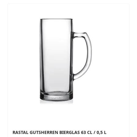
Navigating through the elements of the carousel is possib
Press to skip carousel
RASTAL GUTSHERREN BIERGLAS 63 CL / 0,5 L