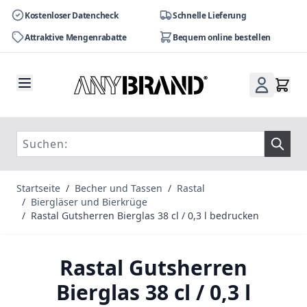
Kostenloser Datencheck
Schnelle Lieferung
Attraktive Mengenrabatte
Bequem online bestellen
Zum Inhalt springen
Startseite
/
Becher und Tassen
/
Rastal
/
Biergläser und Bierkrüge
/
Rastal Gutsherren Bierglas 38 cl / 0,3 l bedrucken
Rastal Gutsherren
Bierglas 38 cl / 0,3 l