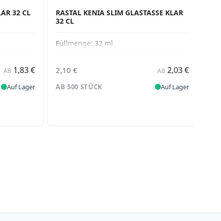
AR 32 CL
RASTAL KENIA SLIM GLASTASSE KLAR
RA
32 CL
Füllmenge:
32 ml
Fü
1,83 €
2,03 €
2,10 €
2,4
AB
AB
Auf Lager
AB 500 STÜCK
Auf Lager
AB