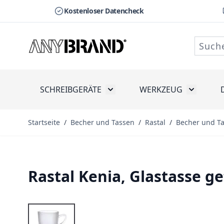
Kostenloser Datencheck
Zum Inhalt springen
SCHREIBGERÄTE
WERKZEUG
Toggle submenu for Schreibge
Toggle s
Startseite
/
Becher und Tassen
/
Rastal
/
Becher und T
Rastal Kenia, Glastasse ge