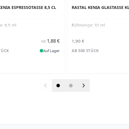
ENIA ESPRESSOTASSE 8,5 CL
RASTAL KENIA GLASTASSE KL
ge:
8,5 ml
Füllmenge:
32 ml
1,88 €
1,90 €
AB
STÜCK
Auf Lager
AB 500 STÜCK