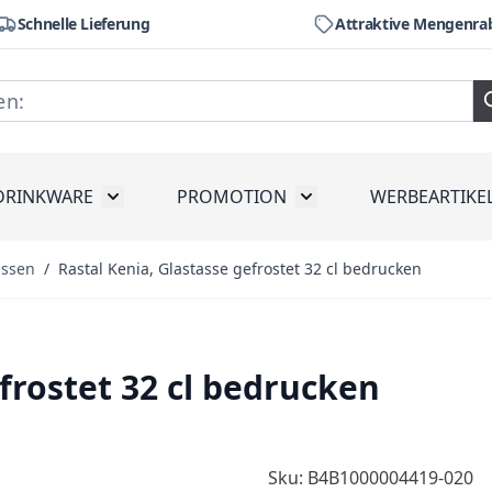
Schnelle Lieferung
Attraktive Mengenra
DRINKWARE
PROMOTION
WERBEARTIKE
räte
ubmenu for Werkzeug
Toggle submenu for Drinkware
Toggle submenu for Pr
assen
/
Rastal Kenia, Glastasse gefrostet 32 cl bedrucken
frostet 32 cl bedrucken
Sku: B4B1000004419-020