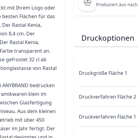
Produziert aus nach
uckt mit Ihrem Logo oder
e besten Flächen für das
 Der Rastal Kenia,
von 8,4 cm. Der
Druckoptionen
 Der Rastal Kenia,
 Farbe transparent an.
se gefrostet 32 cl ab
ionglastasse
von Rastal
Druckgröße Fläche 1
 bei ANYBRAND bedrucken
ramikwaren klein im
Druckverfahren Fläche 2
wischen Glasfertigung
tniveau. Aus dem kleinen
Druckverfahren Fläche 1
etrieb mit über 450
ser im Jahr fertigt. Der
 Rastal designtes und in