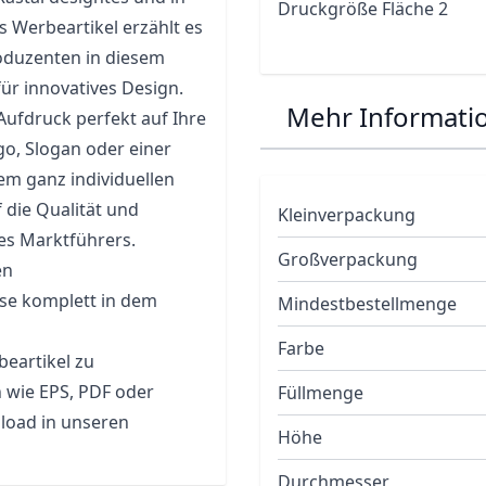
Druckgröße Fläche 2
 Werbeartikel erzählt es
roduzenten in diesem
für innovatives Design.
Mehr Informati
ufdruck perfekt auf Ihre
o, Slogan oder einer
em ganz individuellen
 die Qualität und
Kleinverpackung
es Marktführers.
Großverpackung
en
sse komplett in dem
Mindestbestellmenge
Farbe
eartikel zu
n wie EPS, PDF oder
Füllmenge
load in unseren
Höhe
Durchmesser