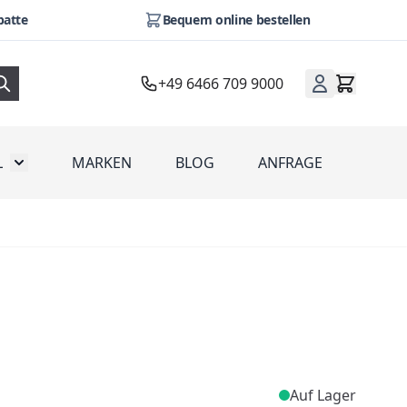
batte
Bequem online bestellen
+49 6466 709 9000
L
MARKEN
BLOG
ANFRAGE
omotion
Toggle submenu for Werbeartikel
Auf Lager