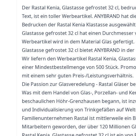
Der Rastal Kenia, Glastasse gefrostet 32 cl, bedr
Text, ist ein toller Werbeartikel. ANYBRAND hat di
Bedrucken der Rastal Kenia Klastasse ausgewählt.
Glastasse gefrostet 32 cl hat einen Durchmesser 
Werbeartikel wird in dem Material
Glas
gefertigt.
Glastasse gefrostet 32 cl bietet ANYBRAND in der
Wir liefern den Werbeartikel Rastal Kenia, Glastas
einer Mindestbestellmenge von 500 Stück.
Promot
mit einem sehr guten Preis-/Leistungsverhältnis.
Die Passion zur Glasveredelung - Rastal Gläser
Was mit dem Handel von Glas-, Porzellan- und Ke
beschaulichen Höhr-Grenzhausen begann, ist inz
und Individualisierung von Trinkgefäßen auf Wel
Familienunternehmen Rastal ist mittlerweile ein B
Mitarbeitern geworden, der über 120 Millionen Glä
Rastal Kenia, Glastasse gefrostet 32 cl ist ein von