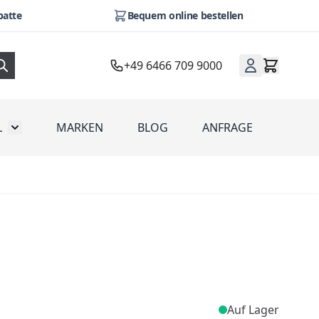
batte
Bequem online bestellen
+49 6466 709 9000
L
MARKEN
BLOG
ANFRAGE
omotion
Toggle submenu for Werbeartikel
Auf Lager