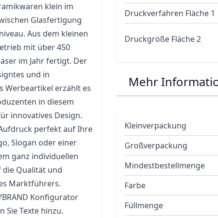
ramikwaren klein im
Druckverfahren Fläche 1
wischen Glasfertigung
tniveau. Aus dem kleinen
Druckgröße Fläche 2
etrieb mit über 450
ser im Jahr fertigt. Der
signtes und in
Mehr Informati
 Werbeartikel erzählt es
roduzenten in diesem
für innovatives Design.
Kleinverpackung
ufdruck perfekt auf Ihre
o, Slogan oder einer
Großverpackung
em ganz individuellen
Mindestbestellmenge
 die Qualität und
es Marktführers.
Farbe
NYBRAND Konfigurator
Füllmenge
 Sie Texte hinzu.