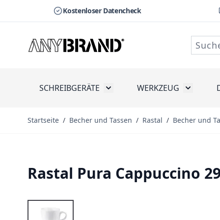
Kostenloser Datencheck
Zum Inhalt springen
SCHREIBGERÄTE
WERKZEUG
Toggle submenu for Schreibge
Toggle s
Startseite
/
Becher und Tassen
/
Rastal
/
Becher und T
Rastal Pura Cappuccino 2