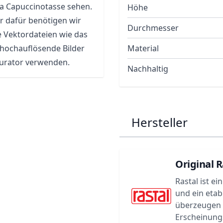
ra Capuccinotasse sehen.
Höhe
r dafür benötigen wir
Durchmesser
e Vektordateien wie das
 hochauflösende Bilder
Material
gurator verwenden.
Nachhaltig
Hersteller
Original R
Rastal ist e
und ein etab
überzeugen d
Erscheinungs