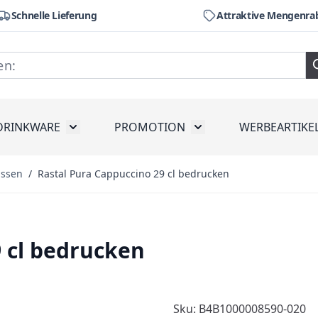
Schnelle Lieferung
Attraktive Mengenra
DRINKWARE
PROMOTION
WERBEARTIKE
räte
ubmenu for Werkzeug
Toggle submenu for Drinkware
Toggle submenu for Pr
assen
/
Rastal Pura Cappuccino 29 cl bedrucken
9 cl bedrucken
Sku: B4B1000008590-020