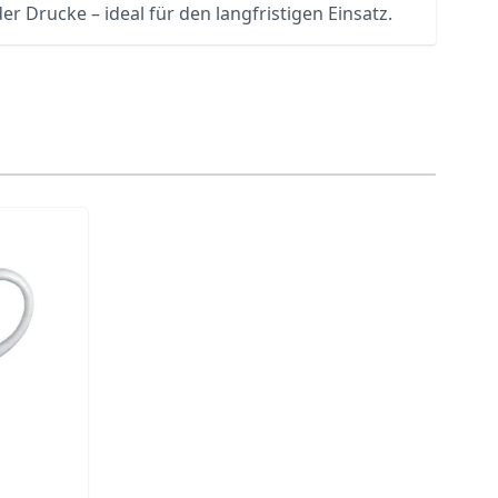
er Drucke – ideal für den langfristigen Einsatz.
traight to carousel navigation using the skip links.