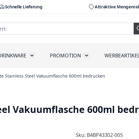
Schnelle Lieferung
Attraktive Mengenra
DRINKWARE
PROMOTION
WERBEARTIKE
räte
ubmenu for Werkzeug
Toggle submenu for Drinkware
Toggle submenu for Pr
te Stainless Steel Vakuumflasche 600ml bedrucken
Steel Vakuumflasche 600ml bed
Sku: B4BP43302-005