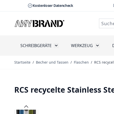
Kostenloser Datencheck
Zum Inhalt springen
SCHREIBGERÄTE
WERKZEUG
Toggle submenu for Schreibge
Toggle s
Startseite
/
Becher und Tassen
/
Flaschen
/
RCS recycel
RCS recycelte Stainless 