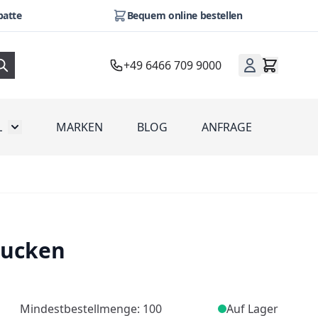
batte
Bequem online bestellen
+49 6466 709 9000
L
MARKEN
BLOG
ANFRAGE
omotion
Toggle submenu for Werbeartikel
rucken
Mindestbestellmenge: 100
Auf Lager