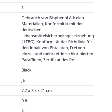
1
Gebrauch von Bisphenol A-freien
Materialien, Konformität mit der
deutschen
Lebensmittelsicherheitsgesetzgebung
( LFBG), Konformität der Richtlinie für
den Inhalt von Phtalaten, Frei von
einzel- und mehrkettige, chlorinierten
Paraffinen, Zertifikat des Re
Black
ja
7.7 x 7.7 x 21 cm
0.6
21