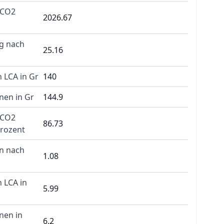
 CO2
2026.67
g nach
25.16
 LCA in Gr
140
nen in Gr
144.9
 CO2
86.73
Prozent
n nach
1.08
 LCA in
5.99
nen in
6.2