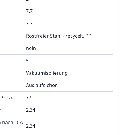
7.7
7.7
Rostfreier Stahl - recycelt, PP
nein
5
Vakuumisolierung
Auslaufsicher
n Prozent
77
n
2.34
 nach LCA
2.34