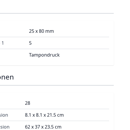
25 x 80 mm
 1
5
Tampondruck
onen
28
sion
8.1 x 8.1 x 21.5 cm
sion
62 x 37 x 23.5 cm