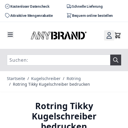
Kostenloser Datencheck
Schnelle Lieferung
Attraktive Mengenrabatte
Bequem online bestellen
Zum Inhalt springen
Startseite
/
Kugelschreiber
/
Rotring
/
Rotring Tikky Kugelschreiber bedrucken
Rotring Tikky
Kugelschreiber
bedrucken