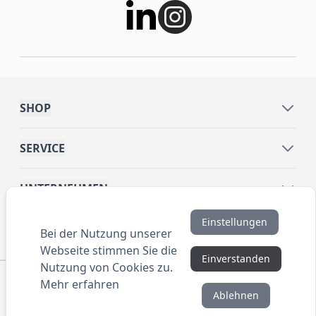
SHOP
SERVICE
UNTERNEHMEN
Einstellungen
INFORMATIONEN
Bei der Nutzung unserer
Webseite stimmen Sie die
Einverstanden
Nutzung von Cookies zu.
© 2016 ANYBRAND.de. All Rights Reserved. Alle
Mehr erfahren
Preisangaben sind Nettopreise zzgl. MwSt. und Versand.
Ablehnen
Kein Privatverkauf. Unser Angebot richtet sich