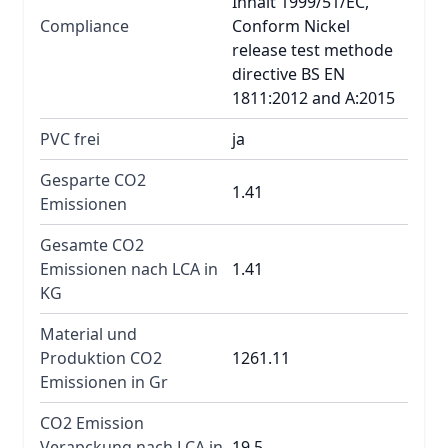
Inhalt 1999/51/EC,
Compliance
Conform Nickel
release test methode
directive BS EN
1811:2012 and A:2015
PVC frei
ja
Gesparte CO2
1.41
Emissionen
Gesamte CO2
Emissionen nach LCA in
1.41
KG
Material und
Produktion CO2
1261.11
Emissionen in Gr
CO2 Emission
Verapckung nach LCA in
19.5