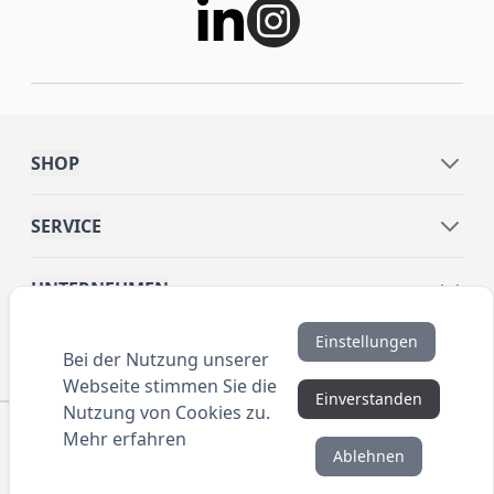
SHOP
SERVICE
UNTERNEHMEN
Einstellungen
INFORMATIONEN
Bei der Nutzung unserer
Webseite stimmen Sie die
Einverstanden
Nutzung von Cookies zu.
© 2016 ANYBRAND.de. All Rights Reserved. Alle
Mehr erfahren
Preisangaben sind Nettopreise zzgl. MwSt. und Versand.
Ablehnen
Kein Privatverkauf. Unser Angebot richtet sich