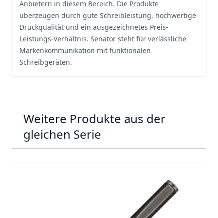
Anbietern in diesem Bereich. Die Produkte
überzeugen durch gute Schreibleistung, hochwertige
Druckqualität und ein ausgezeichnetes Preis-
Leistungs-Verhältnis. Senator steht für verlässliche
Markenkommunikation mit funktionalen
Schreibgeräten.
Weitere Produkte aus der
gleichen Serie
Navigating through the elements of the carousel is possib
Press to skip carousel
Press to go to carousel navigation