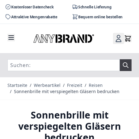
Kostenloser Datencheck
Schnelle Lieferung
Attraktive Mengenrabatte
Bequem online bestellen
Zum Inhalt springen
Startseite
/
Werbeartikel
/
Freizeit
/
Reisen
/
Sonnenbrille mit verspiegelten Gläsern bedrucken
Sonnenbrille mit
verspiegelten Gläsern
bedrucken