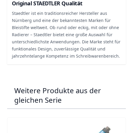
Original STAEDTLER Qualität
Staedtler ist ein traditionsreicher Hersteller aus
Nürnberg und eine der bekanntesten Marken für
Bleistifte weltweit. Ob rund oder eckig, mit oder ohne
Radierer – Staedtler bietet eine große Auswahl für
unterschiedlichste Anwendungen. Die Marke steht für
funktionales Design, zuverlässige Qualität und
jahrzehntelange Kompetenz im Schreibwarenbereich.
Weitere Produkte aus der
gleichen Serie
Navigating through the elements of the carousel is possib
Press to skip carousel
Press to go to carousel navigation