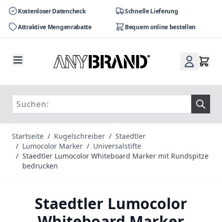
Kostenloser Datencheck
Schnelle Lieferung
Attraktive Mengenrabatte
Bequem online bestellen
Zum Inhalt springen
Startseite
/
Kugelschreiber
/
Staedtler
/
Lumocolor Marker
/
Universalstifte
/
Staedtler Lumocolor Whiteboard Marker mit Rundspitze
bedrucken
Staedtler Lumocolor
Whiteboard Marker