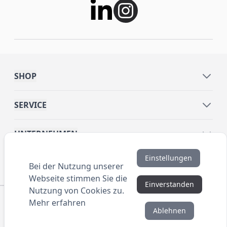
SHOP
SERVICE
UNTERNEHMEN
Einstellungen
INFORMATIONEN
Bei der Nutzung unserer
Webseite stimmen Sie die
Einverstanden
Nutzung von Cookies zu.
© 2016 ANYBRAND.de. All Rights Reserved. Alle
Mehr erfahren
Preisangaben sind Nettopreise zzgl. MwSt. und Versand.
Ablehnen
Kein Privatverkauf. Unser Angebot richtet sich