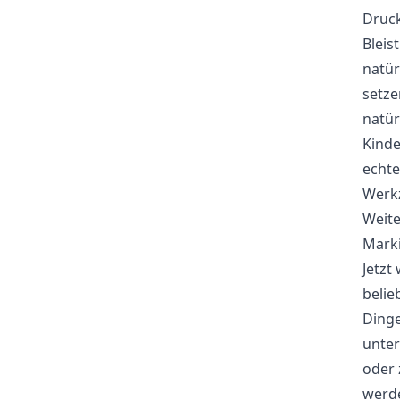
Druck
Bleis
natür
setze
natür
Kinde
echte
Werkz
Weite
Marki
Jetzt
beli
Dinge
unter
oder 
werde