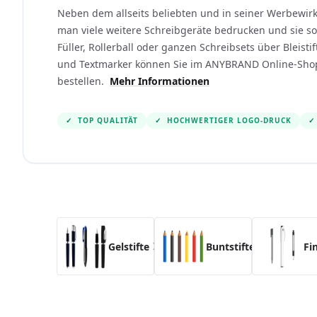
Neben dem allseits beliebten und in seiner Werbewir
man viele weitere Schreibgeräte bedrucken und sie so
Füller, Rollerball oder ganzen Schreibsets über Bleistift
und Textmarker können Sie im ANYBRAND Online-Sho
bestellen.
Mehr Informationen
✓
TOP QUALITÄT
✓
HOCHWERTIGER LOGO-DRUCK
✓
Navigating through the elements of the carousel i
Press to skip the carousel
Gelstifte
Buntstifte
Fi