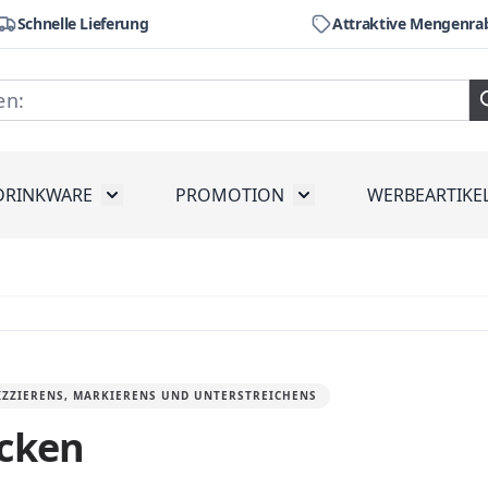
Schnelle Lieferung
Attraktive Mengenra
DRINKWARE
PROMOTION
WERBEARTIKE
räte
ubmenu for Werkzeug
Toggle submenu for Drinkware
Toggle submenu for Pr
SKIZZIERENS, MARKIERENS UND UNTERSTREICHENS
ucken