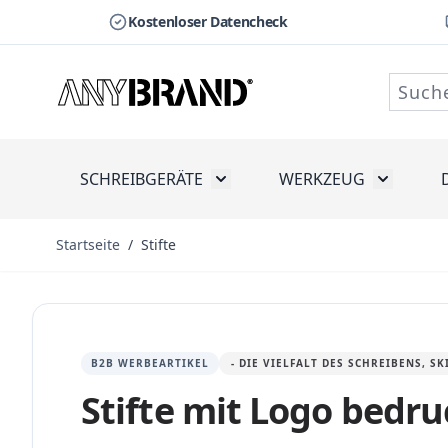
Kostenloser Datencheck
Zum Inhalt springen
SCHREIBGERÄTE
WERKZEUG
Toggle submenu for Schreibge
Toggle s
Startseite
/
Stifte
B2B WERBEARTIKEL
- DIE VIELFALT DES SCHREIBENS, 
Stifte mit Logo bedr