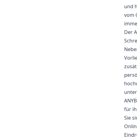
und h
vom G
immer
Der A
Schre
Neben
Vorli
zusät
persö
hochw
unter
ANYBR
für i
Sie s
Onlin
Eindr