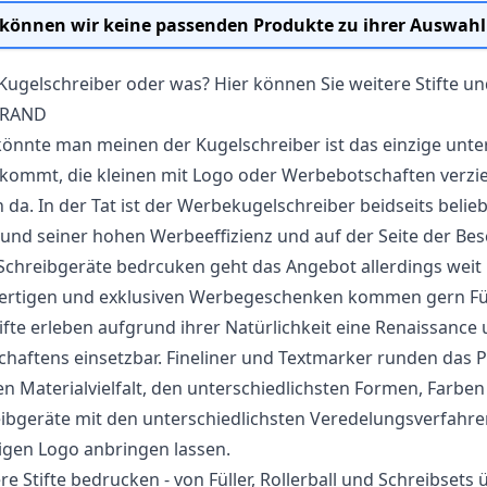
 können wir keine passenden Produkte zu ihrer Auswahl
 Kugelschreiber oder was? Hier können Sie weitere Stifte un
BRAND
könnte man meinen der Kugelschreiber ist das einzige unt
kommt, die kleinen mit Logo oder Werbebotschaften verzier
 da. In der Tat ist der
Werbekugelschreiber
beidseits belie
und seiner hohen Werbeeffizienz und auf der Seite der Besc
chreibgeräte bedrcuken geht das Angebot allerdings weit
ertigen und exklusiven Werbegeschenken kommen gern Füll
tifte erleben aufgrund ihrer Natürlichkeit eine Renaissance
chaftens einsetzbar. Fineliner und Textmarker runden das Pr
n Materialvielfalt, den unterschiedlichsten Formen, Farbe
ibgeräte mit den unterschiedlichsten Veredelungsverfahren
igen Logo anbringen lassen.
re Stifte bedrucken - von Füller, Rollerball und Schreibsets 