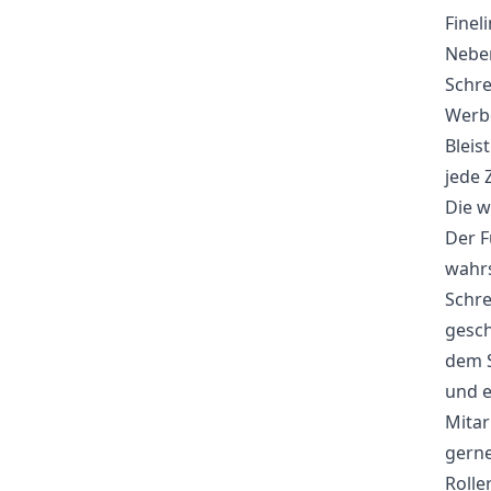
Finel
Nebe
Schre
Werbe
Bleis
jede 
Die w
Der F
wahrs
Schre
gesch
dem S
und e
Mitar
gerne
Rolle