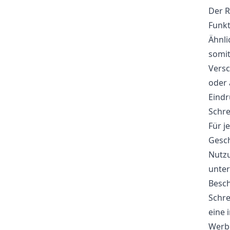
Der R
Funkt
Ähnli
somit
Vers
oder 
Eindr
Schre
Für j
Gesch
Nutzu
unter
Besch
Schre
eine 
Werbe