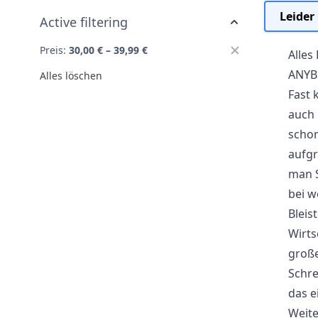
Leider
Active filtering
Preis:
30,00 € – 39,99 €
Alles
ANY
Alles löschen
Fast 
auch 
schon
aufgr
man S
bei w
Bleis
Wirts
große
Schre
das e
Weite