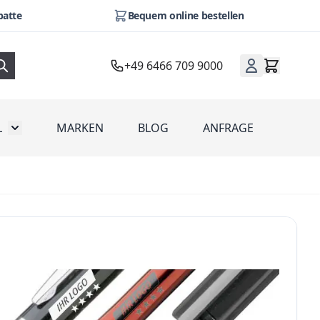
batte
Bequem online bestellen
+49 6466 709 9000
L
MARKEN
BLOG
ANFRAGE
omotion
Toggle submenu for Werbeartikel