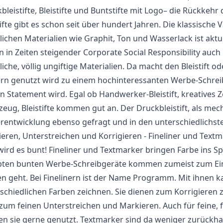
bleistifte, Bleistifte und Buntstifte mit Logo– die Rückkehr 
tifte gibt es schon seit über hundert Jahren. Die klassische 
lichen Materialien wie Graphit, Ton und Wasserlack ist akt
n in Zeiten steigender Corporate Social Responsibility auc
liche, völlig ungiftige Materialien. Da macht den Bleistift o
rn genutzt wird zu einem hochinteressanten Werbe-Schrei
n Statement wird. Egal ob Handwerker-Bleistift, kreatives Z
eug, Bleistifte kommen gut an. Der Druckbleistift, als mechan
rentwicklung ebenso gefragt und in den unterschiedlichste
eren, Unterstreichen und Korrigieren - Fineliner und Text
 wird es bunt! Fineliner und Textmarker bringen Farbe ins Sp
ebten bunten Werbe-Schreibgeräte kommen zumeist zum Ei
n geht. Bei Finelinern ist der Name Programm. Mit ihnen ka
schiedlichen Farben zeichnen. Sie dienen zum Korrigieren 
zum feinen Unterstreichen und Markieren. Auch für feine, f
n sie gerne genutzt. Textmarker sind da weniger zurückha