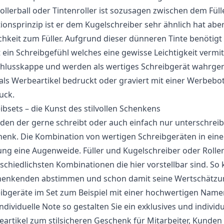
ollerball oder Tintenroller ist sozusagen zwischen dem Fü
ionsprinzip ist er dem Kugelschreiber sehr ähnlich hat abe
chkeit zum Füller. Aufgrund dieser dünneren Tinte benöti
 ein Schreibgefühl welches eine gewisse Leichtigkeit vermit
chlusskappe und werden als wertiges Schreibgerät wahrg
als Werbeartikel bedruckt oder graviert mit einer Werbeb
uck.
ibsets – die Kunst des stilvollen Schenkens
eden der gerne schreibt oder auch einfach nur unterschreib
enk. Die Kombination von wertigen Schreibgeräten in eine
ng eine Augenweide. Füller und Kugelschreiber oder Rollerb
schiedlichsten Kombinationen die hier vorstellbar sind. So
enkenden abstimmen und schon damit seine Wertschätzung
ibgeräte im Set zum Beispiel mit einer hochwertigen Nam
individuelle Note so gestalten Sie ein exklusives und indiv
artikel zum stilsicheren Geschenk für Mitarbeiter, Kunden