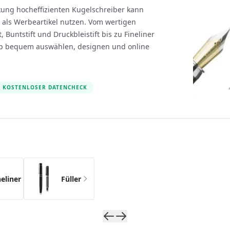
kung hocheffizienten Kugelschreiber kann
 als Werbeartikel nutzen. Vom wertigen
, Buntstift und Druckbleistift bis zu Fineliner
p bequem auswählen, designen und online
KOSTENLOSER DATENCHECK
s possible using the tab key. You can skip the carousel usin
neliner
Füller