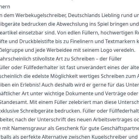
inern
n dem
Werbekugelschreiber
, Deutschlands Liebling rund u
ibgeräte bedrucken die Abwechslung ins Spiel bringen und v
artikel einsetzbar sind. Von edlen Füllern, hochwertigen Ro
tifte und Druckbleistifte bis zu Finelinern und Textmarker
Zielgruppe und jede Werbeidee mit seinem Logo veredeln.
ahrscheinlich stilvollste Art zu Schreiben – der Füller
üller oder Füllfederhalter ist fast unverändert eines der äl
cheinlich die edelste Möglichkeit wertiges Schreiben zum A
iben ein Erlebnis! Auch deshalb wird er gerne für das Unter
äftlicher Art unter wichtige Dokumente und Verträge oder 
tandesamt. Mit einem Füller zelebriert man diese Unterschr
xklusive Schreibgeräte bedrucken. Füller oder Füllfederha
beiter, nach der Unterschrift des neuen Arbeitsvertrages o
 mit Namensgravur als Geschenk für gute Geschäftspartne
rballs als perfekte Alternative zwischen Kugelschreiber und 