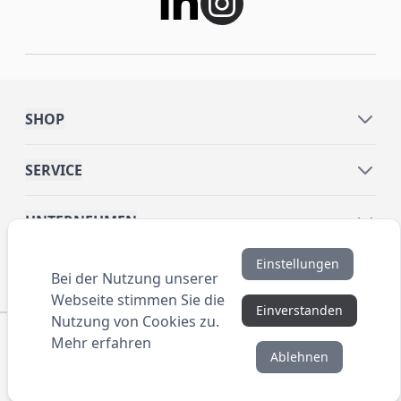
SHOP
SERVICE
UNTERNEHMEN
Einstellungen
INFORMATIONEN
Bei der Nutzung unserer
Webseite stimmen Sie die
Einverstanden
Nutzung von Cookies zu.
© 2016 ANYBRAND.de. All Rights Reserved. Alle
Mehr erfahren
Preisangaben sind Nettopreise zzgl. MwSt. und Versand.
Ablehnen
Kein Privatverkauf. Unser Angebot richtet sich
ausschließlich an Unternehmen, Gewerbetreibende und