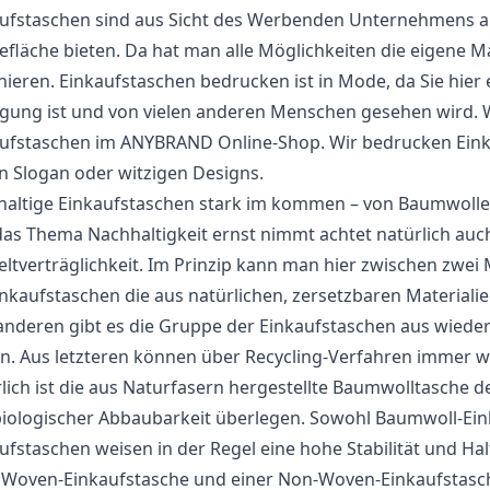
ufstaschen sind aus Sicht des Werbenden Unternehmens abe
fläche bieten. Da hat man alle Möglichkeiten die eigene
nieren. Einkaufstaschen bedrucken ist in Mode, da Sie hier
ung ist und von vielen anderen Menschen gesehen wird. Wä
ufstaschen im ANYBRAND Online-Shop. Wir bedrucken Einka
n Slogan oder witzigen Designs.
altige Einkaufstaschen stark im kommen – von Baumwoll
as Thema Nachhaltigkeit ernst nimmt achtet natürlich auch
tverträglichkeit. Im Prinzip kann man hier zwischen zwei 
inkaufstaschen die aus natürlichen, zersetzbaren Materiali
nderen gibt es die Gruppe der Einkaufstaschen aus wieder
. Aus letzteren können über Recycling-Verfahren immer 
lich ist die aus Naturfasern hergestellte Baumwolltasche
iologischer Abbaubarkeit überlegen. Sowohl Baumwoll-Ei
ufstaschen weisen in der Regel eine hohe Stabilität und Ha
 Woven-Einkaufstasche und einer Non-Woven-Einkaufstasch