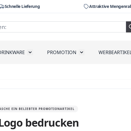
Schnelle Lieferung
Attraktive Mengenra
DRINKWARE
PROMOTION
WERBEARTIKE
räte
ubmenu for Werkzeug
Toggle submenu for Drinkware
Toggle submenu for Pr
TASCHE EIN BELIEBTER PROMOTIONARTIKEL
 Logo bedrucken