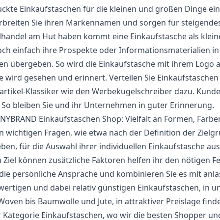
ckte Einkaufstaschen für die kleinen und großen Dinge ein
rbreiten Sie ihren Markennamen und sorgen für steigendes
lhandel am Hut haben kommt eine Einkaufstasche als klein
och einfach ihre Prospekte oder Informationsmaterialien in 
n übergeben. So wird die Einkaufstasche mit ihrem Logo 
 wird gesehen und erinnert. Verteilen Sie Einkaufstaschen
rtikel-Klassiker wie den Werbekugelschreiber dazu. Kunde
 So bleiben Sie und ihr Unternehmen in guter Erinnerung.
NYBRAND Einkaufstaschen Shop: Vielfalt an Formen, Farbe
 wichtigen Fragen, wie etwa nach der Definition der Zielgr
eben, für die Auswahl ihrer individuellen Einkaufstasche au
 Ziel können zusätzliche Faktoren helfen ihr den nötigen Fe
die persönliche Ansprache und kombinieren Sie es mit anl
ertigen und dabei relativ günstigen Einkaufstaschen, in u
oven bis Baumwolle und Jute, in attraktiver Preislage fin
r Kategorie Einkaufstaschen, wo wir die besten Shopper un