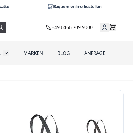
batte
Bequem online bestellen
+49 6466 709 9000
L
MARKEN
BLOG
ANFRAGE
omotion
Toggle submenu for Werbeartikel