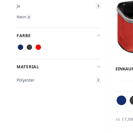
Ja
3
Nein
0
FARBE
MATERIAL
EINKAU
Polyester
2
17,99
AB