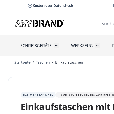
Kostenloser Datencheck
Zum Inhalt springen
SCHREIBGERÄTE
WERKZEUG
Toggle submenu for Schreibge
Toggle s
Startseite
/
Taschen
/
Einkaufstaschen
B2B WERBEARTIKEL
- VOM STOFFBEUTEL BIS ZUR RPET 
Einkaufstaschen mit