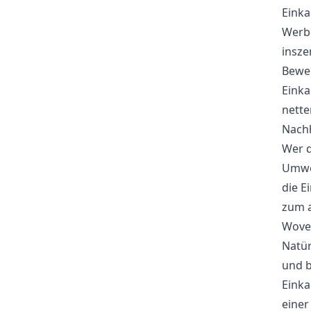
Einka
Werbe
insze
Beweg
Einka
nette
Nachh
Wer d
Umwel
die E
zum a
Woven
Natür
und b
Einka
einer