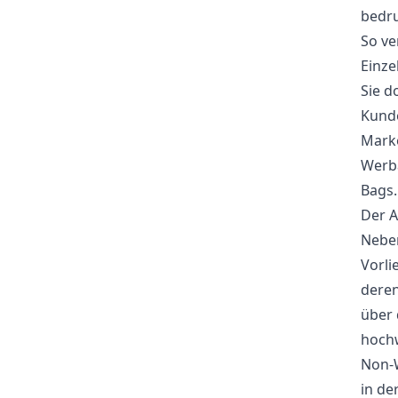
bedru
So ve
Einze
Sie d
Kunde
Marke
Werba
Bags.
Der A
Neben
Vorli
deren
über 
hochw
Non-W
in de