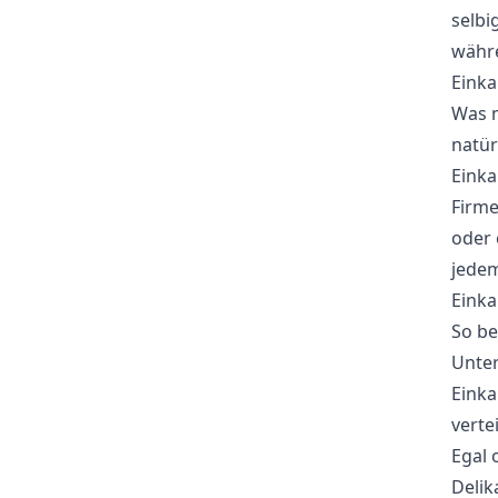
selbi
währe
Einka
Was m
natür
Einka
Firme
oder 
jedem
Einka
So be
Unte
Einka
verte
Egal 
Delik