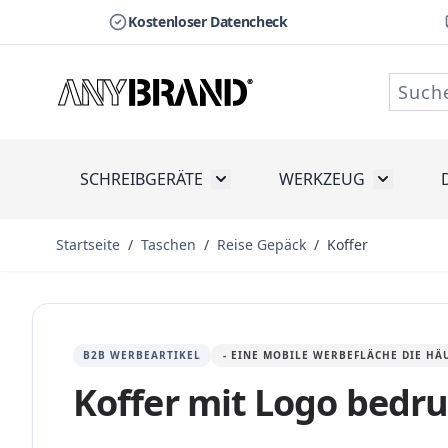
Kostenloser Datencheck
Zum Inhalt springen
SCHREIBGERÄTE
WERKZEUG
Toggle submenu for Schreibge
Toggle s
Startseite
/
Taschen
/
Reise Gepäck
/
Koffer
B2B WERBEARTIKEL
- EINE MOBILE WERBEFLÄCHE DIE HÄ
Koffer mit Logo bedr