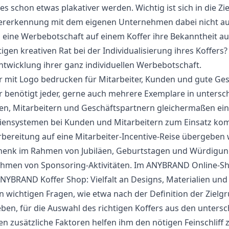
es schon etwas plakativer werden. Wichtig ist sich in die Z
rerkennung mit dem eigenen Unternehmen dabei nicht aus d
 eine Werbebotschaft auf einem Koffer ihre Bekanntheit au
igen kreativen Rat bei der Individualisierung ihres Koffer
ntwicklung ihrer ganz individuellen Werbebotschaft.
r mit Logo bedrucken für Mitarbeiter, Kunden und gute Ge
r benötigt jeder, gerne auch mehrere Exemplare in untersc
n, Mitarbeitern und Geschäftspartnern gleichermaßen ei
ensystemen bei Kunden und Mitarbeitern zum Einsatz kom
rbereitung auf eine Mitarbeiter-Incentive-Reise übergeben
enk im Rahmen von Jubiläen, Geburtstagen und Würdigunge
hmen von Sponsoring-Aktivitäten. Im ANYBRAND Online-Shop
NYBRAND Koffer Shop: Vielfalt an Designs, Materialien und
 wichtigen Fragen, wie etwa nach der Definition der Zielgr
eben, für die Auswahl des richtigen Koffers aus den untersc
n zusätzliche Faktoren helfen ihm den nötigen Feinschliff 