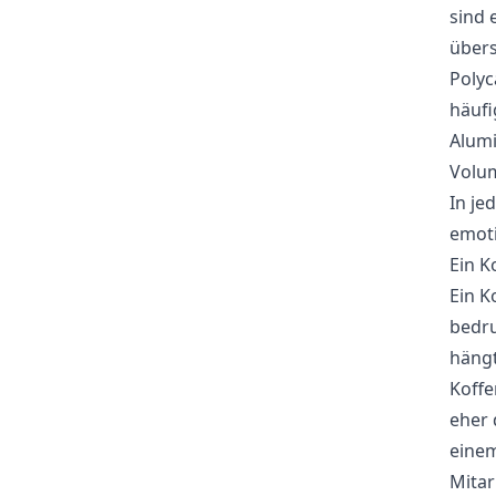
sind 
übers
Polyc
häufi
Alumi
Volum
In je
emoti
Ein K
Ein K
bedru
hängt
Koffe
eher 
einem
Mitar