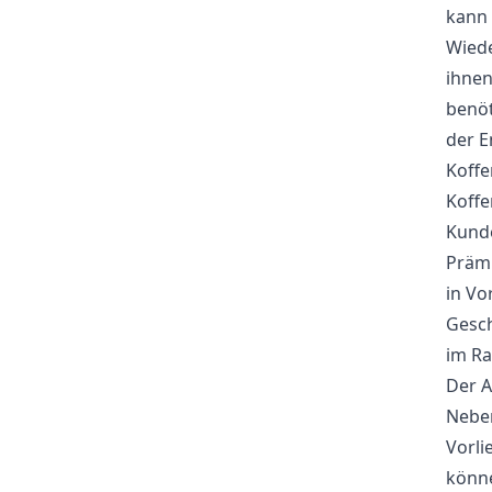
kann 
Wiede
ihnen
benöt
der E
Koffe
Koffe
Kunde
Prämi
in Vo
Gesch
im Ra
Der A
Neben
Vorli
könne