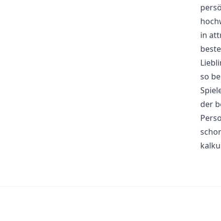
persö
hochw
in at
beste
Liebl
so be
Spiel
der b
Perso
schon
kalku