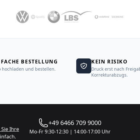
NFACHE BESTELLUNG
KEIN RISIKO
 hochladen und bestellen.
Druck erst nach Freiga
Korrekturabzugs.
+49 6466 709 9000
Sie Ihre
Mo-Fr 9:30-12:30 | 14:00-17:00 Uhr
infach.