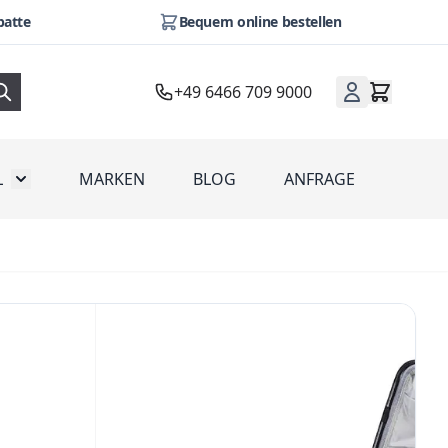
batte
Bequem online bestellen
+49 6466 709 9000
L
MARKEN
BLOG
ANFRAGE
omotion
Toggle submenu for Werbeartikel