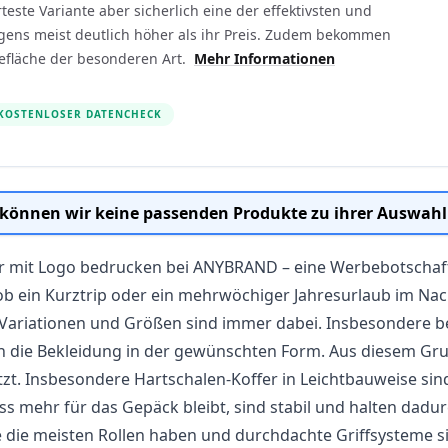
rteste Variante aber sicherlich eine der effektivsten und
ens meist deutlich höher als ihr Preis. Zudem bekommen
befläche der besonderen Art.
Mehr Informationen
KOSTENLOSER DATENCHECK
 können wir keine passenden Produkte zu ihrer Auswahl
r mit Logo bedrucken bei ANYBRAND – eine Werbebotschaft
ob ein Kurztrip oder ein mehrwöchiger Jahresurlaub im Nach
 Variationen und Größen sind immer dabei. Insbesondere be
n die Bekleidung in der gewünschten Form. Aus diesem Gr
zt. Insbesondere Hartschalen-Koffer in Leichtbauweise sind
ss mehr für das Gepäck bleibt, sind stabil und halten dadu
 die meisten Rollen haben und durchdachte Griffsysteme s