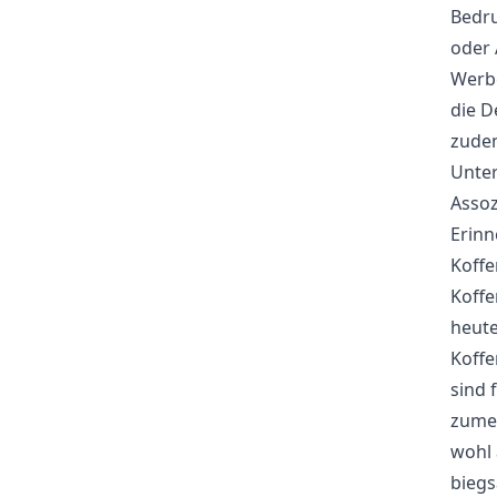
Bedru
oder 
Werbe
die D
zudem
Unter
Assoz
Erinn
Koffe
Koffe
heute
Koffe
sind 
zumei
wohl 
biegs