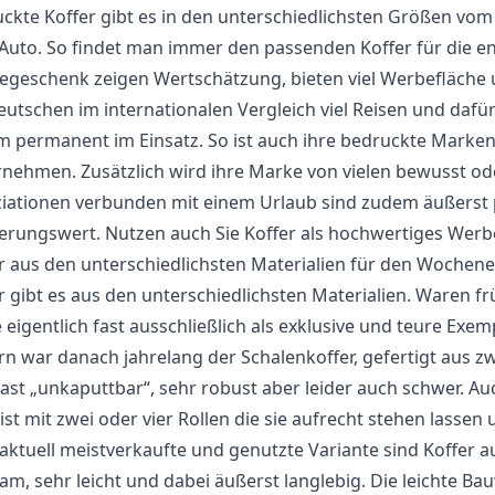
ckte Koffer gibt es in den unterschiedlichsten Größen vo
Auto. So findet man immer den passenden Koffer für die en
geschenk zeigen Wertschätzung, bieten viel Werbefläche un
eutschen im internationalen Vergleich viel Reisen und dafü
 permanent im Einsatz. So ist auch ihre bedruckte Marken
nehmen. Zusätzlich wird ihre Marke von vielen bewusst
iationen verbunden mit einem Urlaub sind zudem äußerst 
erungswert. Nutzen auch Sie Koffer als hochwertiges Wer
r aus den unterschiedlichsten Materialien für den Wochenen
r gibt es aus den unterschiedlichsten Materialien. Waren frü
 eigentlich fast ausschließlich als exklusive und teure Exem
rn war danach jahrelang der Schalenkoffer, gefertigt aus zwe
fast „unkaputtbar“, sehr robust aber leider auch schwer. A
st mit zwei oder vier Rollen die sie aufrecht stehen lassen
aktuell meistverkaufte und genutzte Variante sind Koffer aus
am, sehr leicht und dabei äußerst langlebig. Die leichte B