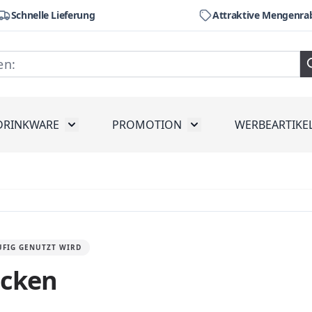
Schnelle Lieferung
Attraktive Mengenra
DRINKWARE
PROMOTION
WERBEARTIKE
räte
ubmenu for Werkzeug
Toggle submenu for Drinkware
Toggle submenu for Pr
UFIG GENUTZT WIRD
ucken