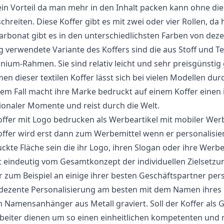
ein Vorteil da man mehr in den Inhalt packen kann ohne die
chreiten. Diese Koffer gibt es mit zwei oder vier Rollen, 
arbonat gibt es in den unterschiedlichsten Farben von dezent
g verwendete Variante des Koffers sind die aus Stoff und Te
nium-Rahmen. Sie sind relativ leicht und sehr preisgünstig g
en dieser textilen Koffer lässt sich bei vielen Modellen du
dem Fall macht ihre Marke bedruckt auf einem Koffer einen
onaler Momente und reist durch die Welt.
offer mit Logo bedrucken als Werbeartikel mit mobiler Werb
offer wird erst dann zum Werbemittel wenn er personalisie
ckte Fläche sein die ihr Logo, ihren Slogan oder ihre Werb
 eindeutig vom Gesamtkonzept der individuellen Zielsetzun
r zum Beispiel an einige ihrer besten Geschäftspartner per
dezente Personalisierung am besten mit dem Namen ihres 
 Namensanhänger aus Metall graviert. Soll der Koffer als 
beiter dienen um so einen einheitlichen kompetenten und 