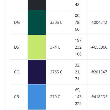
42
00,
DG
3305 C
78,
#004E42
66
197,
LG
374 C
232,
#C5E86C
108
32,
CO
2765 C
21,
#201547
71
65,
CB
279 C
143,
#418FDE
222