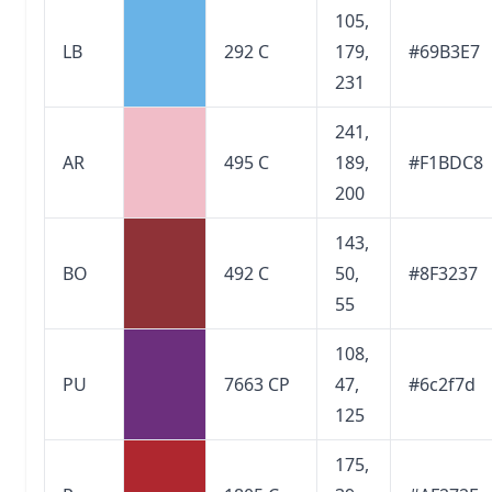
105,
LB
292 C
179,
#69B3E7
231
241,
AR
495 C
189,
#F1BDC8
200
143,
BO
492 C
50,
#8F3237
55
108,
PU
7663 CP
47,
#6c2f7d
125
175,