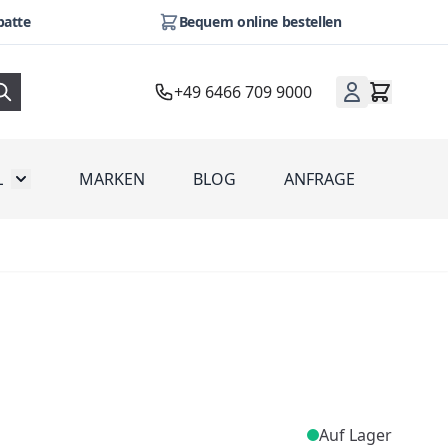
batte
Bequem online bestellen
+49 6466 709 9000
L
MARKEN
BLOG
ANFRAGE
omotion
Toggle submenu for Werbeartikel
Auf Lager