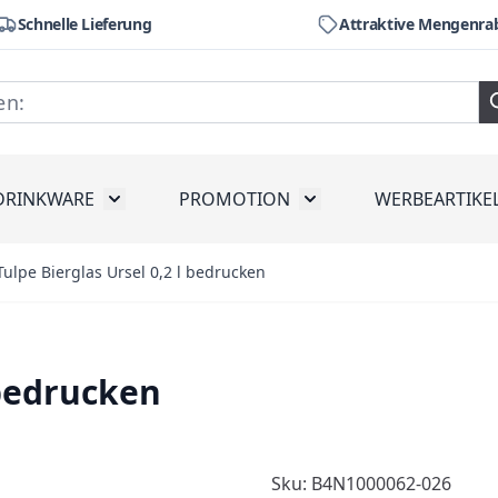
Schnelle Lieferung
Attraktive Mengenra
DRINKWARE
PROMOTION
WERBEARTIKE
räte
ubmenu for Werkzeug
Toggle submenu for Drinkware
Toggle submenu for Pr
Tulpe Bierglas Ursel 0,2 l bedrucken
 bedrucken
Sku: B4N1000062-026