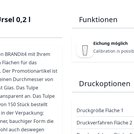
rsel 0,2 l
Funktionen
Eichung möglich
Calibration is possibl
von BRANDit4 mit Ihrem
 Flächen für das
. Der
Promotionartikel
ist
at einen Durchmesser von
Druckoptionen
st
Glas
. Das Tulpe
transparent an. Das Tulpe
on 150 Stück bestellt
Druckgröße Fläche 1
 in der Verpackung:
ener, bauchiger Form die
Druckverfahren Fläche 2
 Wohl auch deswegen