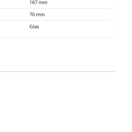
167 mm
70 mm
Glas
traight to carousel navigation using the skip links.