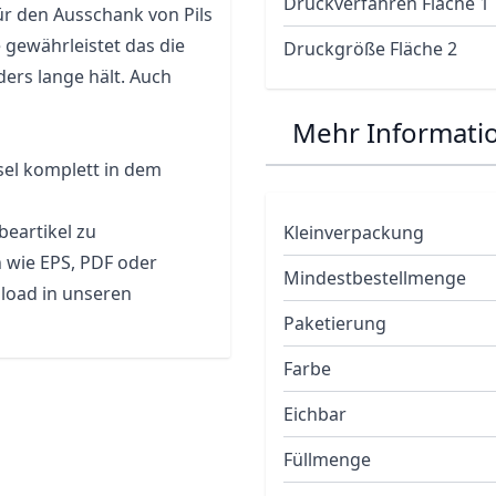
Druckverfahren Fläche 1
r den Ausschank von Pils
 gewährleistet das die
Druckgröße Fläche 2
rs lange hält. Auch
Mehr Informati
sel komplett in dem
eartikel zu
Kleinverpackung
n wie EPS, PDF oder
Mindestbestellmenge
load in unseren
Paketierung
Farbe
Eichbar
Füllmenge