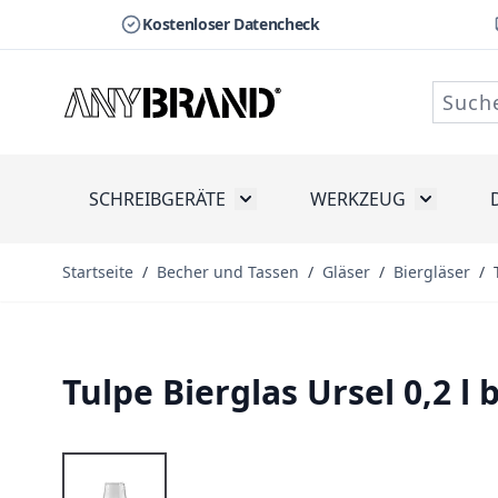
Kostenloser Datencheck
Zum Inhalt springen
SCHREIBGERÄTE
WERKZEUG
Toggle submenu for Schreibge
Toggle s
Startseite
/
Becher und Tassen
/
Gläser
/
Biergläser
/
Tulpe Bierglas Ursel 0,2 l