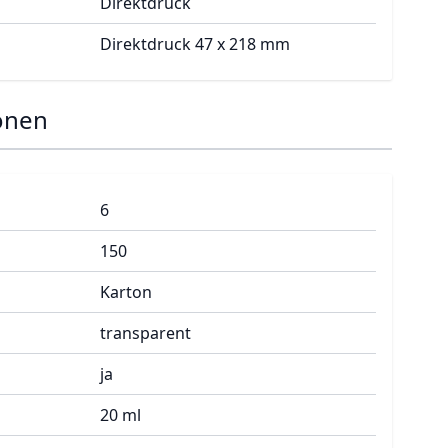
Direktdruck
Direktdruck 47 x 218 mm
onen
6
150
Karton
transparent
ja
20 ml