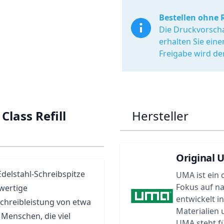
Bestellen ohne 
Die Druckvorscha
erhalten Sie ein
Freigabe wird de
Class Refill
Hersteller
Original 
elstahl-Schreibspitze
UMA ist ein 
Fokus auf n
wertige
entwickelt i
chreibleistung von etwa
Materialien
 Menschen, die viel
UMA steht f