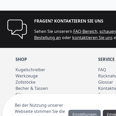
FRAGEN? KONTAKTIEREN SIE UNS
Sehen Sie unserern
FAQ-Bereich
,
schauen 
Bestellung an
oder
kontaktieren Sie uns
e
SHOP
SERVICE
Kugelschreiber
FAQ
Werkzeuge
Rücknah
Zollstöcke
Glossar
Becher & Tassen
Kontakti
Gläser
Pantone 
Taschen
Bei der Nutzung unserer
Regenschirme
Webseite stimmen Sie die
Einstellungen
Einv