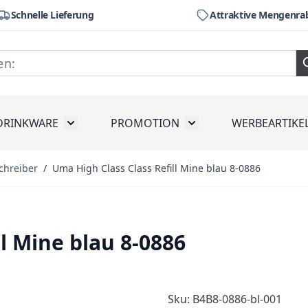
Schnelle Lieferung
Attraktive Mengenra
DRINKWARE
PROMOTION
WERBEARTIKE
räte
ubmenu for Werkzeug
Toggle submenu for Drinkware
Toggle submenu for Pr
chreiber
/
Uma High Class Class Refill Mine blau 8-0886
l Mine blau 8-0886
Sku: B4B8-0886-bl-001