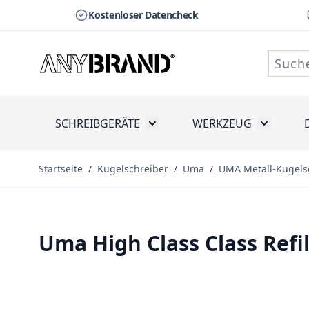
Kostenloser Datencheck
Zum Inhalt springen
SCHREIBGERÄTE
WERKZEUG
Toggle submenu for Schreibge
Toggle s
Startseite
/
Kugelschreiber
/
Uma
/
UMA Metall-Kugels
Uma High Class Class Refil