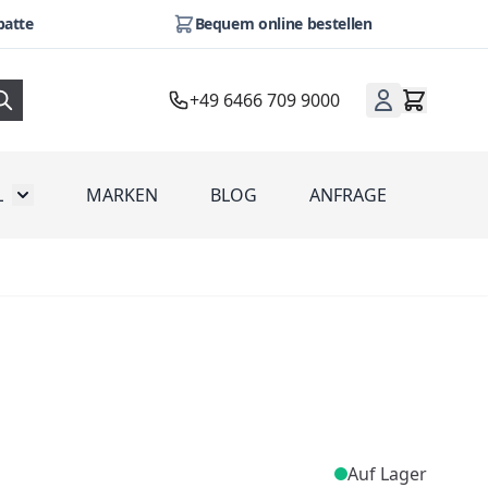
batte
Bequem online bestellen
+49 6466 709 9000
L
MARKEN
BLOG
ANFRAGE
omotion
Toggle submenu for Werbeartikel
Auf Lager