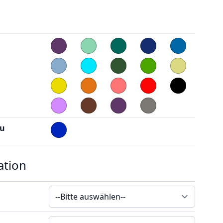
au
ation