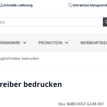
Schnelle Lieferung
Attraktive Mengenra
DRINKWARE
PROMOTION
WERBEARTIKE
räte
ubmenu for Werkzeug
Toggle submenu for Drinkware
Toggle submenu for Pr
gelschreiber bedrucken
reiber bedrucken
Sku: B4B0-0057-GUM-001