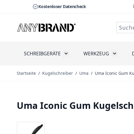
Kostenloser Datencheck
Zum Inhalt springen
SCHREIBGERÄTE
WERKZEUG
Toggle submenu for Schreibge
Toggle s
Startseite
/
Kugelschreiber
/
Uma
/
Uma Iconic Gum Ku
Uma Iconic Gum Kugelsch