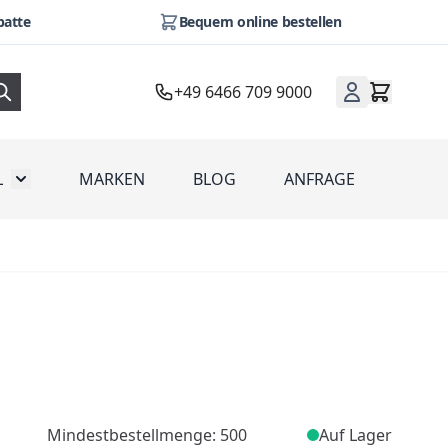
batte
Bequem online bestellen
+49 6466 709 9000
L
MARKEN
BLOG
ANFRAGE
omotion
Toggle submenu for Werbeartikel
Mindestbestellmenge: 500
Auf Lager