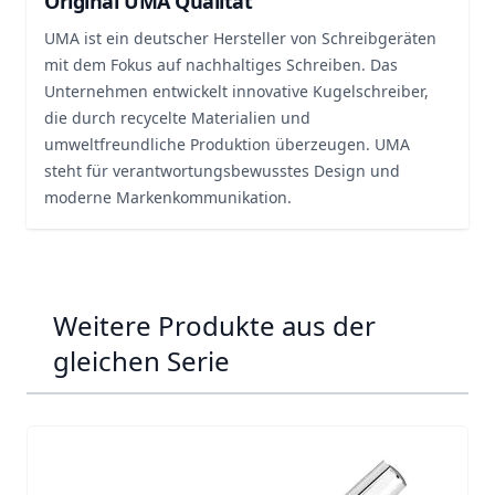
Original UMA Qualität
UMA ist ein deutscher Hersteller von Schreibgeräten
mit dem Fokus auf nachhaltiges Schreiben. Das
Unternehmen entwickelt innovative Kugelschreiber,
die durch recycelte Materialien und
umweltfreundliche Produktion überzeugen. UMA
steht für verantwortungsbewusstes Design und
moderne Markenkommunikation.
Weitere Produkte aus der
gleichen Serie
Navigating through the elements of the carousel is possib
Press to skip carousel