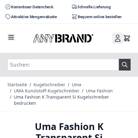
Kostenloser Datencheck
Schnelle Lieferung
Attraktive Mengenrabatte
Bequem online bestellen
Zum Inhalt springen
Startseite
/
Kugelschreiber
/
Uma
/
UMA Kunststoff-Kugelschreiber
/
Uma Fashion
/
Uma Fashion K Transparent Si Kugelschreiber
bedrucken
Uma Fashion K
Transparent Si