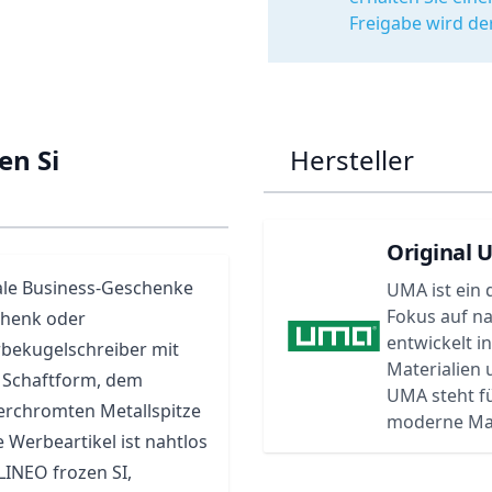
Freigabe wird de
en Si
Hersteller
Original 
eale Business-Geschenke
UMA ist ein 
Fokus auf n
chenk oder
entwickelt i
bekugelschreiber
mit
Materialien
 Schaftform, dem
UMA steht f
erchromten Metallspitze
moderne Ma
 Werbeartikel ist nahtlos
LINEO frozen SI,