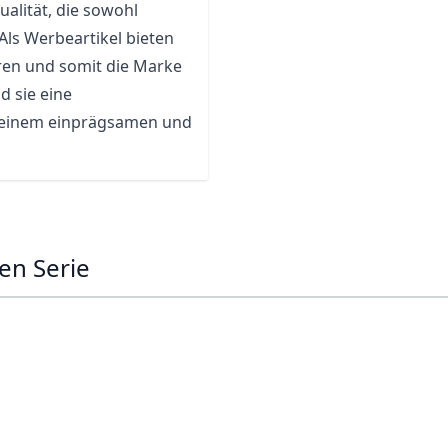
alität, die sowohl
Als Werbeartikel bieten
eren und somit die Marke
d sie eine
 einem einprägsamen und
en Serie
ossible using the tab key. You can skip the carousel or go s