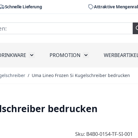
Schnelle Lieferung
Attraktive Mengenra
DRINKWARE
PROMOTION
WERBEARTIKE
räte
ubmenu for Werkzeug
Toggle submenu for Drinkware
Toggle submenu for Pr
gelschreiber
/
Uma Lineo Frozen Si Kugelschreiber bedrucken
lschreiber bedrucken
Sku: B4B0-0154-TF-SI-001