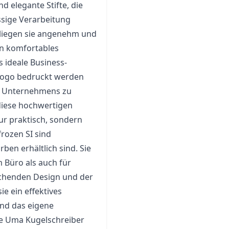
d elegante Stifte, die
assige Verarbeitung
 liegen sie angenehm und
in komfortables
 ideale Business-
Logo bedruckt werden
s Unternehmens zu
diese hochwertigen
ur praktisch, sondern
frozen SI sind
rben erhältlich sind. Sie
 Büro als auch für
echenden Design und der
ie ein effektives
nd das eigene
ie Uma Kugelschreiber