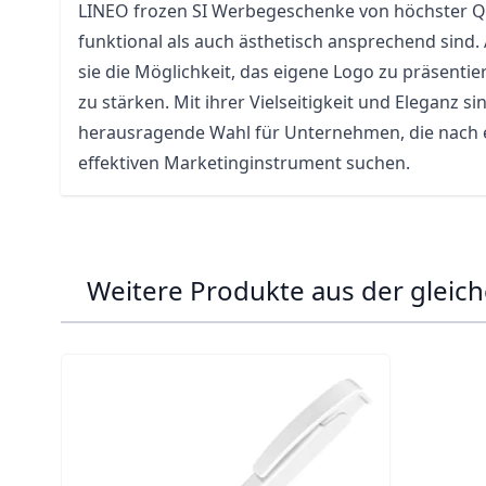
LINEO frozen SI Werbegeschenke von höchster Qu
funktional als auch ästhetisch ansprechend sind. 
sie die Möglichkeit, das eigene Logo zu präsenti
zu stärken. Mit ihrer Vielseitigkeit und Eleganz sin
herausragende Wahl für Unternehmen, die nach
effektiven Marketinginstrument suchen.
Weitere Produkte aus der gleich
Navigating through the elements of the carousel is p
Press to skip carousel