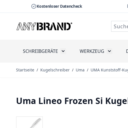
Kostenloser Datencheck
Zum Inhalt springen
SCHREIBGERÄTE
WERKZEUG
Toggle submenu for Schreibge
Toggle s
Startseite
/
Kugelschreiber
/
Uma
/
UMA Kunststoff-Ku
Uma Lineo Frozen Si Kuge