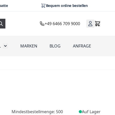
batte
Bequem online bestellen
+49 6466 709 9000
L
MARKEN
BLOG
ANFRAGE
omotion
Toggle submenu for Werbeartikel
Mindestbestellmenge: 500
Auf Lager