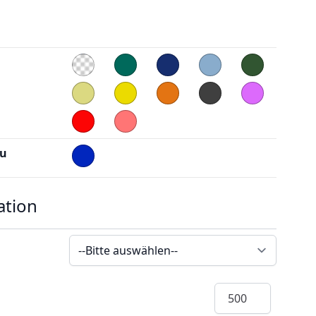
au
ation
Menge