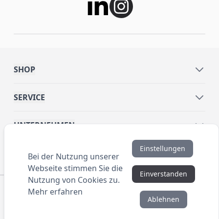
SHOP
SERVICE
UNTERNEHMEN
Einstellungen
INFORMATIONEN
Bei der Nutzung unserer
Webseite stimmen Sie die
Einverstanden
Nutzung von Cookies zu.
© 2016 ANYBRAND.de. All Rights Reserved. Alle
Mehr erfahren
Preisangaben sind Nettopreise zzgl. MwSt. und Versand.
Ablehnen
Kein Privatverkauf. Unser Angebot richtet sich
ausschließlich an Unternehmen, Gewerbetreibende und