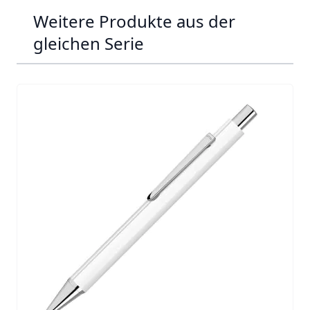
Weitere Produkte aus der
gleichen Serie
Navigating through the elements of the carousel is possib
Press to skip carousel