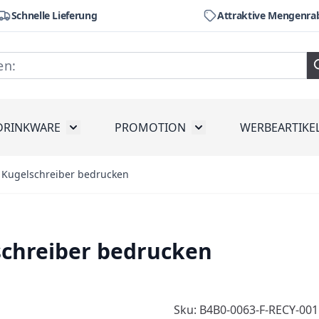
Schnelle Lieferung
Attraktive Mengenra
DRINKWARE
PROMOTION
WERBEARTIKE
räte
ubmenu for Werkzeug
Toggle submenu for Drinkware
Toggle submenu for Pr
 Kugelschreiber bedrucken
schreiber bedrucken
Sku: B4B0-0063-F-RECY-001