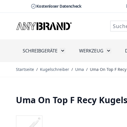
Kostenloser Datencheck
Zum Inhalt springen
SCHREIBGERÄTE
WERKZEUG
Toggle submenu for Schreibge
Toggle s
Startseite
/
Kugelschreiber
/
Uma
/
Uma On Top F Recy
Uma On Top F Recy Kugel