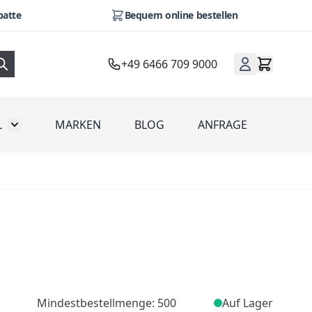
batte
Bequem online bestellen
+49 6466 709 9000
L
MARKEN
BLOG
ANFRAGE
omotion
Toggle submenu for Werbeartikel
Mindestbestellmenge: 500
Auf Lager