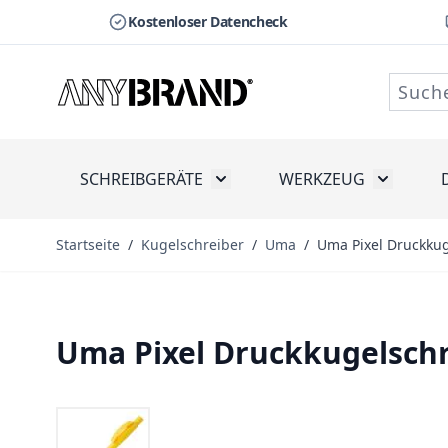
Kostenloser Datencheck
Zum Inhalt springen
SCHREIBGERÄTE
WERKZEUG
Toggle submenu for Schreibge
Toggle s
Startseite
/
Kugelschreiber
/
Uma
/
Uma Pixel Druckku
Uma Pixel Druckkugelsch