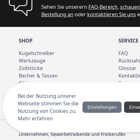
Sehen Sie unserern
FAQ-Bereich
,
schauen 
Bestellung an
oder
kontaktieren Sie uns
e
SHOP
SERVICE
Kugelschreiber
FAQ
Werkzeuge
Rücknah
Zollstöcke
Glossar
Becher & Tassen
Kontakti
Gläser
Pantone 
Taschen
Bei der Nutzung unserer
Regenschirme
Webseite stimmen Sie die
Einstellungen
Einv
Nutzung von Cookies zu.
Mehr erfahren
© 2016 ANYBRAND.de. All Rights Reserved. Alle Preisangab
Unternehmen, Gewerbetreibende und Freiberufler.