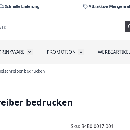
Schnelle Lieferung
Attraktive Mengenra
DRINKWARE
PROMOTION
WERBEARTIKE
räte
ubmenu for Werkzeug
Toggle submenu for Drinkware
Toggle submenu for Pr
gelschreiber bedrucken
reiber bedrucken
Sku: B4B0-0017-001