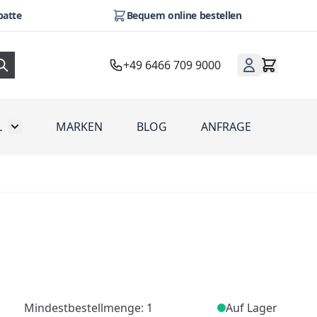
batte
Bequem online bestellen
+49 6466 709 9000
L
MARKEN
BLOG
ANFRAGE
omotion
Toggle submenu for Werbeartikel
Mindestbestellmenge: 1
Auf Lager