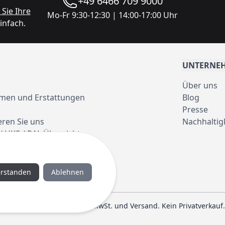
+49 6466 709 9000
Sie Ihre
Mo-Fr 9:30-12:30 | 14:00-17:00 Uhr
infach.
UNTERNE
Über uns
men und Erstattungen
Blog
Presse
eren Sie uns
Nachhaltig
/ HKS / RAL Übersicht
erstanden
Ablehnen
en sind Nettopreise zzgl. MwSt. und Versand. Kein Privatverkauf.