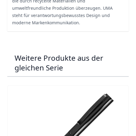
die durch recycelte Materialien und
umweltfreundliche Produktion überzeugen. UMA
steht für verantwortungsbewusstes Design und
moderne Markenkommunikation.
Weitere Produkte aus der
gleichen Serie
Navigating through the elements of the carousel is possib
Press to skip carousel