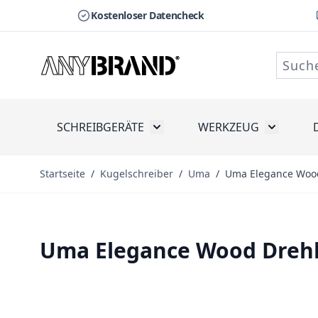
Kostenloser Datencheck
Zum Inhalt springen
SCHREIBGERÄTE
WERKZEUG
Toggle submenu for Schreibge
Toggle s
Startseite
/
Kugelschreiber
/
Uma
/
Uma Elegance Wood
Uma Elegance Wood Drehk