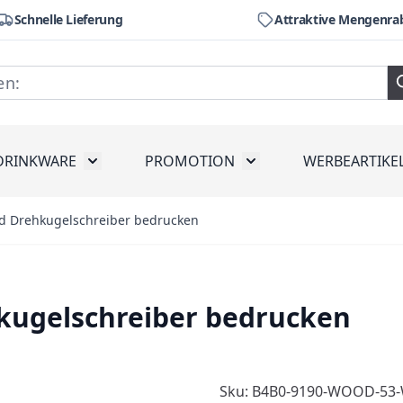
Schnelle Lieferung
Attraktive Mengenra
DRINKWARE
PROMOTION
WERBEARTIKE
räte
ubmenu for Werkzeug
Toggle submenu for Drinkware
Toggle submenu for Pr
 Drehkugelschreiber bedrucken
ugelschreiber bedrucken
Sku: B4B0-9190-WOOD-53