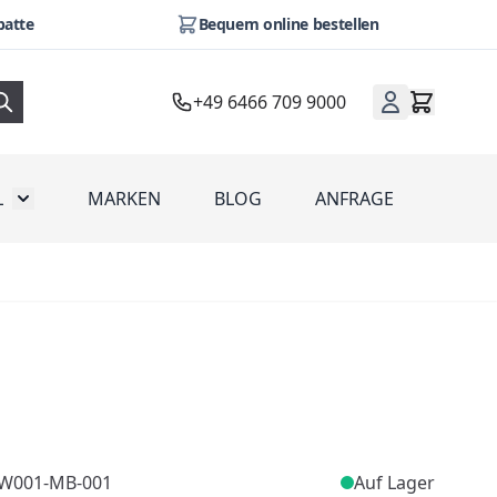
batte
Bequem online bestellen
+49 6466 709 9000
L
MARKEN
BLOG
ANFRAGE
omotion
Toggle submenu for Werbeartikel
-W001-MB-001
Auf Lager