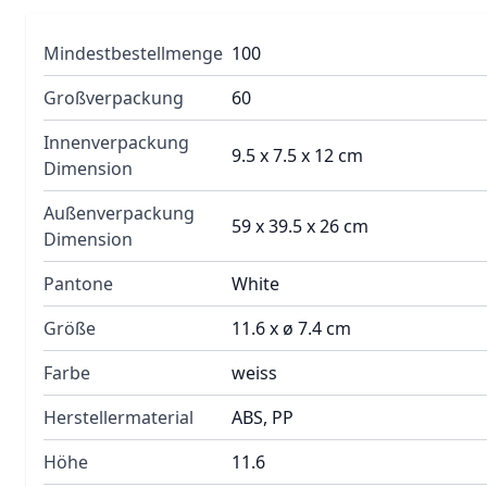
Mindestbestellmenge
100
Großverpackung
60
Innenverpackung
9.5 x 7.5 x 12 cm
Dimension
Außenverpackung
59 x 39.5 x 26 cm
Dimension
Pantone
White
Größe
11.6 x ø 7.4 cm
Farbe
weiss
Herstellermaterial
ABS, PP
Höhe
11.6