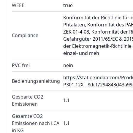
WEEE
true
Konformität der Richtlinie für 
Phtalaten, Konformität des PAH
ZEK 01-4-08, Konformität der Ri
Compliance
Gefahrgüter 2011/65/EC & 201
der Elektromagnetik-Richtlinie
einzel- und meh
PVC frei
nein
https://static.xindao.com/Pr
Bedienungsanleitung
P301.12X__8dcf7294843d43a99
Gesparte CO2
1.1
Emissionen
Gesamte CO2
Emissionen nach LCA
1.1
in KG