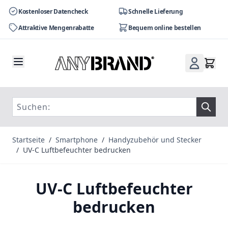
Kostenloser Datencheck
Schnelle Lieferung
Attraktive Mengenrabatte
Bequem online bestellen
Zum Inhalt springen
Startseite
/
Smartphone
/
Handyzubehör und Stecker
/
UV-C Luftbefeuchter bedrucken
UV-C Luftbefeuchter
bedrucken