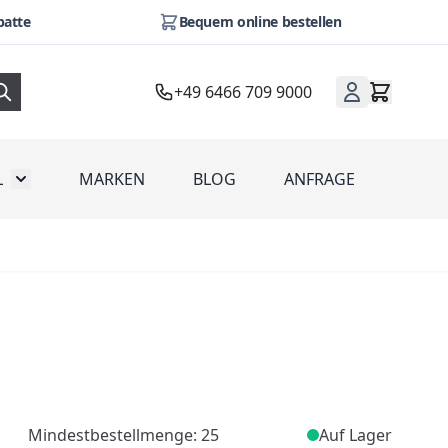
batte
Bequem online bestellen
+49 6466 709 9000
L
MARKEN
BLOG
ANFRAGE
omotion
Toggle submenu for Werbeartikel
Mindestbestellmenge: 25
Auf Lager