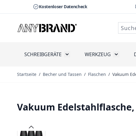
Kostenloser Datencheck
Zum Inhalt springen
SCHREIBGERÄTE
WERKZEUG
Toggle submenu for Schreibge
Toggle s
Startseite
/
Becher und Tassen
/
Flaschen
/
Vakuum Ede
Vakuum Edelstahlflasche