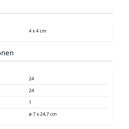
4 x 4 cm
onen
24
24
1
ø 7 x 24,7 cm