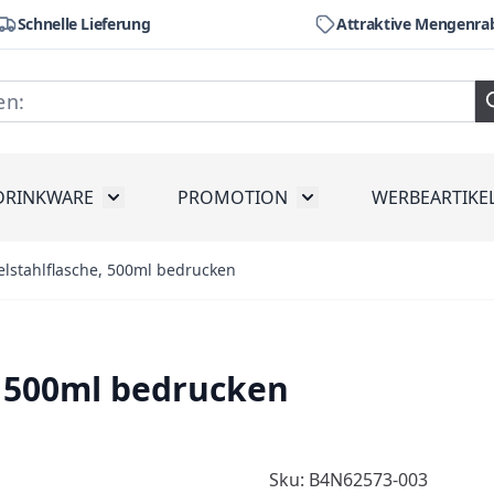
Schnelle Lieferung
Attraktive Mengenra
DRINKWARE
PROMOTION
WERBEARTIKE
räte
ubmenu for Werkzeug
Toggle submenu for Drinkware
Toggle submenu for Pr
lstahlflasche, 500ml bedrucken
, 500ml bedrucken
Sku: B4N62573-003