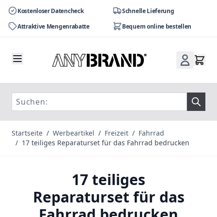
Kostenloser Datencheck
Schnelle Lieferung
Attraktive Mengenrabatte
Bequem online bestellen
Zum Inhalt springen
Startseite
/
Werbeartikel
/
Freizeit
/
Fahrrad
/
17 teiliges Reparaturset für das Fahrrad bedrucken
17 teiliges
Reparaturset für das
Fahrrad bedrucken