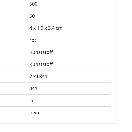
500
50
4 x 1,9 x 3,4 cm
rot
Kunststoff
Kunststoff
2 x LR41
441
Ja
nein