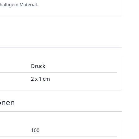
haltigem Material.
Druck
2 x 1 cm
onen
100