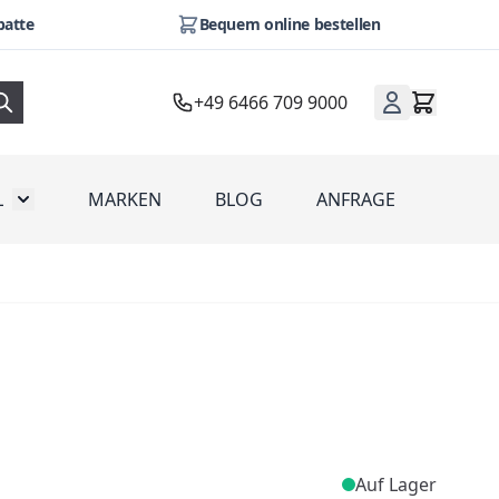
batte
Bequem online bestellen
+49 6466 709 9000
L
MARKEN
BLOG
ANFRAGE
omotion
Toggle submenu for Werbeartikel
Auf Lager