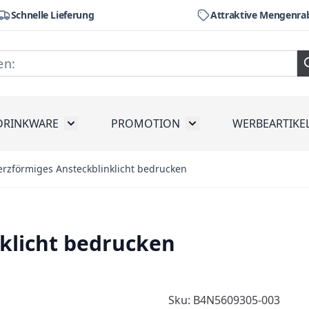
Schnelle Lieferung
Attraktive Mengenra
DRINKWARE
PROMOTION
WERBEARTIKE
räte
ubmenu for Werkzeug
Toggle submenu for Drinkware
Toggle submenu for Pr
erzförmiges Ansteckblinklicht bedrucken
klicht bedrucken
Sku: B4N5609305-003