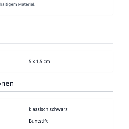
haltigem Material.
5 x 1,5 cm
onen
klassisch schwarz
Buntstift