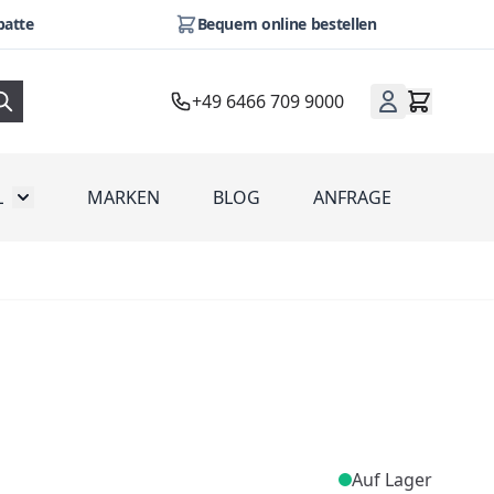
batte
Bequem online bestellen
+49 6466 709 9000
L
MARKEN
BLOG
ANFRAGE
omotion
Toggle submenu for Werbeartikel
Auf Lager