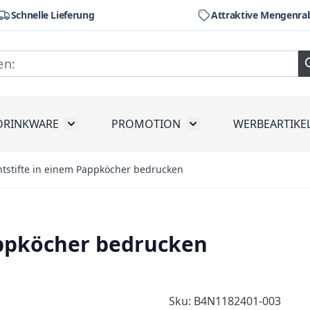
Schnelle Lieferung
Attraktive Mengenra
DRINKWARE
PROMOTION
WERBEARTIKE
räte
ubmenu for Werkzeug
Toggle submenu for Drinkware
Toggle submenu for Pr
tstifte in einem Pappköcher bedrucken
appköcher bedrucken
Sku: B4N1182401-003