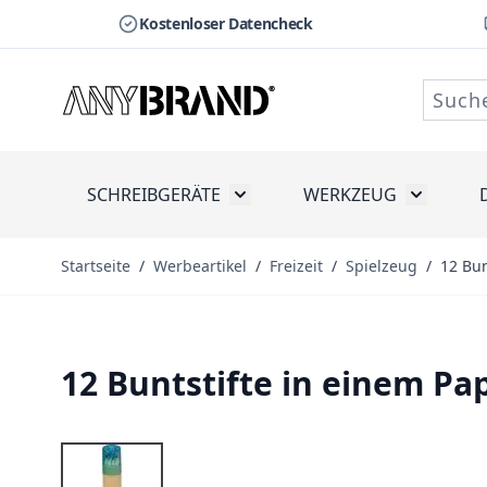
Kostenloser Datencheck
Zum Inhalt springen
SCHREIBGERÄTE
WERKZEUG
Toggle submenu for Schreibge
Toggle s
Startseite
/
Werbeartikel
/
Freizeit
/
Spielzeug
/
12 Bun
12 Buntstifte in einem P