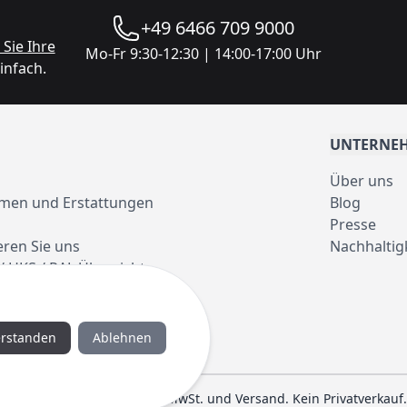
+49 6466 709 9000
Sie Ihre
Mo-Fr 9:30-12:30 | 14:00-17:00 Uhr
infach.
UNTERNE
Über uns
men und Erstattungen
Blog
Presse
eren Sie uns
Nachhaltig
/ HKS / RAL Übersicht
erstanden
Ablehnen
en sind Nettopreise zzgl. MwSt. und Versand. Kein Privatverkauf.