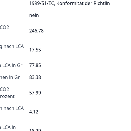
1999/51/EC, Konformität der Richtlin
nein
 CO2
246.78
g nach LCA
17.55
 LCA in Gr
77.85
nen in Gr
83.38
 CO2
57.99
Prozent
n nach LCA
4.12
 LCA in
18.29