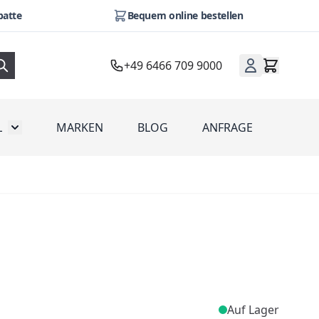
batte
Bequem online bestellen
+49 6466 709 9000
L
MARKEN
BLOG
ANFRAGE
omotion
Toggle submenu for Werbeartikel
Auf Lager