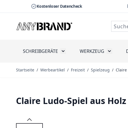
Kostenloser Datencheck
Zum Inhalt springen
SCHREIBGERÄTE
WERKZEUG
Toggle submenu for Schreibge
Toggle s
Startseite
/
Werbeartikel
/
Freizeit
/
Spielzeug
/
Claire
Claire Ludo-Spiel aus Hol