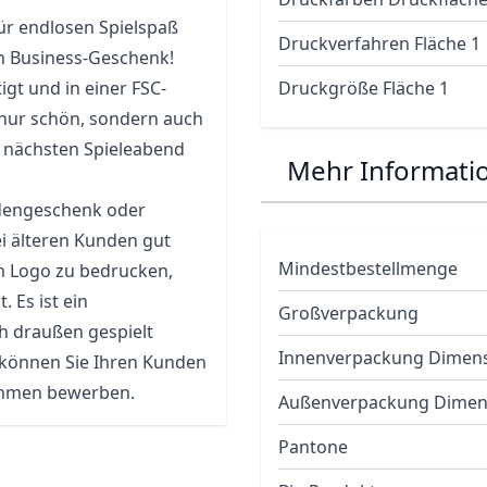
für endlosen Spielspaß
Druckverfahren Fläche 1
en Business-Geschenk!
gt und in einer FSC-
Druckgröße Fläche 1
ht nur schön, sondern auch
n nächsten Spieleabend
Mehr Informati
undengeschenk oder
ei älteren Kunden gut
Mindestbestellmenge
em Logo zu bedrucken,
 Es ist ein
Großverpackung
h draußen gespielt
Innenverpackung Dimen
 können Sie Ihren Kunden
nehmen bewerben.
Außenverpackung Dimen
Pantone