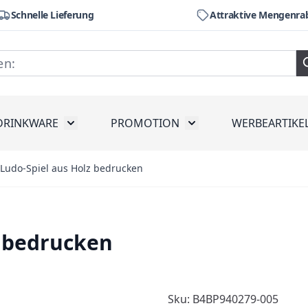
Schnelle Lieferung
Attraktive Mengenra
DRINKWARE
PROMOTION
WERBEARTIKE
räte
ubmenu for Werkzeug
Toggle submenu for Drinkware
Toggle submenu for Pr
 Ludo-Spiel aus Holz bedrucken
z bedrucken
Sku: B4BP940279-005