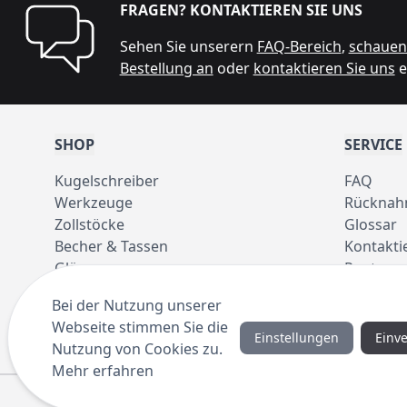
FRAGEN? KONTAKTIEREN SIE UNS
Sehen Sie unserern
FAQ-Bereich
,
schauen 
Bestellung an
oder
kontaktieren Sie uns
e
SHOP
SERVICE
Kugelschreiber
FAQ
Werkzeuge
Rücknah
Zollstöcke
Glossar
Becher & Tassen
Kontakti
Gläser
Pantone 
Taschen
Bei der Nutzung unserer
Regenschirme
Webseite stimmen Sie die
Einstellungen
Einv
Nutzung von Cookies zu.
Mehr erfahren
© 2016 ANYBRAND.de. All Rights Reserved. Alle Preisangab