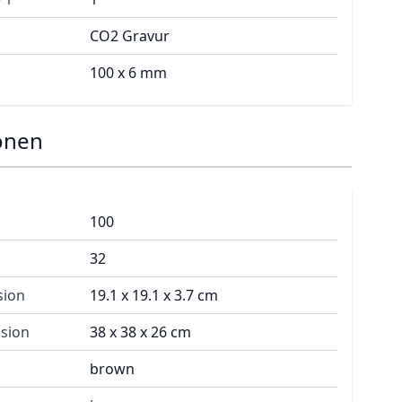
CO2 Gravur
100 x 6 mm
onen
100
32
sion
19.1 x 19.1 x 3.7 cm
sion
38 x 38 x 26 cm
brown