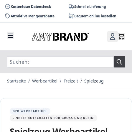
Kostenloser Datencheck
Schnelle Lieferung
Attraktive Mengenrabatte
Bequem online bestellen
Zum Inhalt springen
Startseite
/
Werbeartikel
/
Freizeit
/
Spielzeug
B2B WERBEARTIKEL
- NETTE BOTSCHAFTEN FÜR GROSS UND KLEIN
Spielzeug Werbeartikel