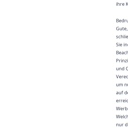
ihre 
Bedru
Gute,
schli
Sie i
Beach
Prinz
und Q
Vered
um nu
auf d
errei
Werbe
Welch
nur 