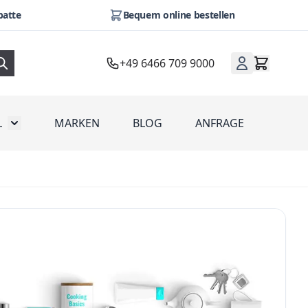
batte
Bequem online bestellen
+49 6466 709 9000
L
MARKEN
BLOG
ANFRAGE
omotion
Toggle submenu for Werbeartikel