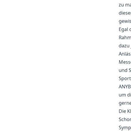
zu ma
diese
gewis
Egal 
Rahme
dazu 
Anläs
Messe
und S
Sport
ANYBR
um di
gerne
Die K
Schon
Sympa