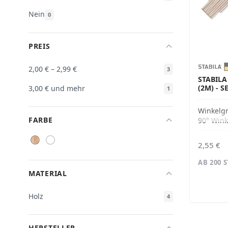
Nein
0
PREIS
2,00 €
–
2,99 €
3
STABILA
(2M) - S
3,00 €
und mehr
1
Winkelg
FARBE
90° Wink
2,55 €
AB 200 
MATERIAL
Holz
4
HERSTELLER