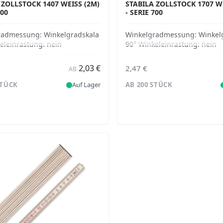
 ZOLLSTOCK 1407 WEISS (2M) -
STABILA ZOLLSTOCK 1707 WEI
00
SERIE 700
radmessung:
Winkelgradskala
Winkelgradmessung:
Winkel
eleinrastung:
nein
90° Winkeleinrastung:
nein
2,03 €
2,47 €
AB
STÜCK
Auf Lager
AB 200 STÜCK