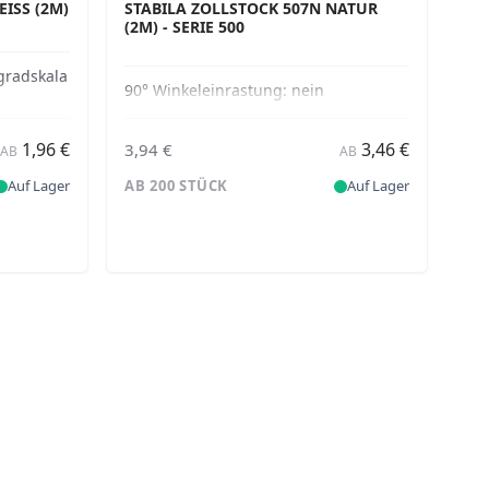
SS (2M) -
STABILA ZOLLSTOCK 507N NATUR
(2M) - SERIE 500
gradskala
90° Winkeleinrastung:
nein
1,96 €
3,46 €
3,94 €
AB
AB
Auf Lager
AB 200 STÜCK
Auf Lager