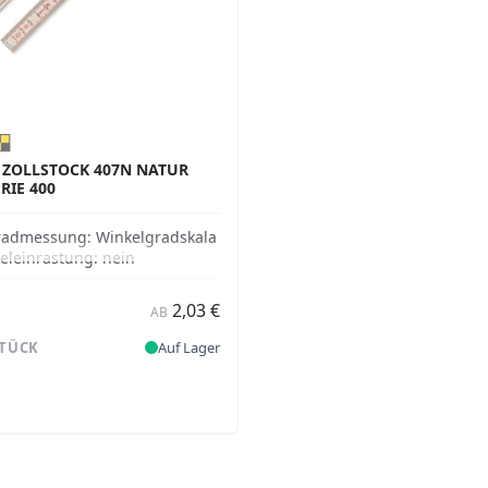
 ZOLLSTOCK 407N NATUR
ERIE 400
radmessung:
Winkelgradskala
eleinrastung:
nein
2,03 €
AB
STÜCK
Auf Lager