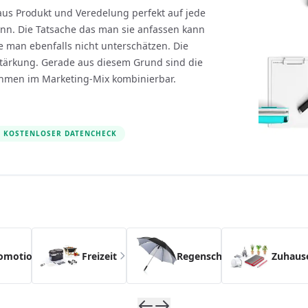
aus Produkt und Veredelung perfekt auf jede
ann. Die Tatsache das man sie anfassen kann
e man ebenfalls nicht unterschätzen. Die
rstärkung. Gerade aus diesem Grund sind die
hmen im Marketing-Mix kombinierbar.
KOSTENLOSER DATENCHECK
s possible using the tab key. You can skip the carousel usin
omotion
Freizeit
Regenschirme
Zuhaus