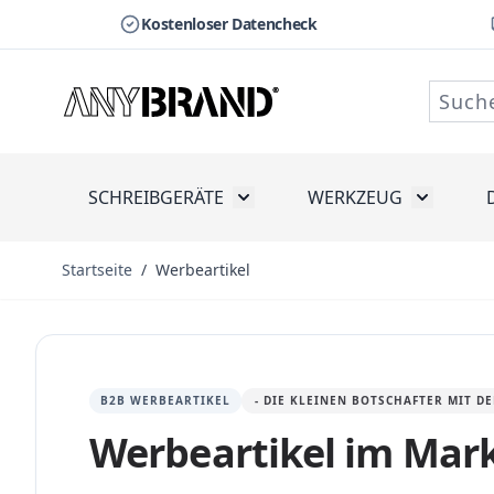
Kostenloser Datencheck
Zum Inhalt springen
SCHREIBGERÄTE
WERKZEUG
Toggle submenu for Schreibge
Toggle s
Startseite
/
Werbeartikel
B2B WERBEARTIKEL
- DIE KLEINEN BOTSCHAFTER MIT 
Werbeartikel im Mar