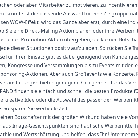
chen oder aber Mitarbeiter zu motivieren, zu incentiviere
m Grunde ist die passende Auswahl für eine Zielgruppe natür
sen WOW-Effekt, wird das Ganze aber erst, durch eine indi
ob Sie eine Direkt-Mailing Aktion planen oder ihre Werbemi
n einer Promotion-Aktion übergeben, die kleinen Botscha
jede dieser Situationen positiv aufzuladen. So rücken Sie 
se für ihren Einsatz gibt es dabei genügend von Kundeng
n, Kongresse und Versammlungen bis zu Events mit den ei
ponsoring-Aktionen. Aber auch Großevents wie Konzerte, 
veranstaltungen bieten genügend Gelegenheit für das Ver
AND finden sie einfach und schnell die besten Produkte für
e kreative Idee oder die Auswahl des passenden Werbemit
. So sparen Sie wertvolle Zeit.
leinen Botschafter mit der großen Wirkung haben viele Vort
 aus Image-Gesichtspunkten sind haptische Werbemittel h
thie und Wertschätzung und helfen, dass Ihr Unternehmen i