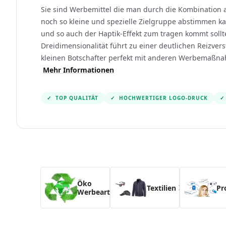
Sie sind Werbemittel die man durch die Kombination 
noch so kleine und spezielle Zielgruppe abstimmen k
und so auch der Haptik-Effekt zum tragen kommt sollt
Dreidimensionalität führt zu einer deutlichen Reizve
kleinen Botschafter perfekt mit anderen Werbemaßna
Mehr Informationen
✓
TOP QUALITÄT
✓
HOCHWERTIGER LOGO-DRUCK
✓
Navigating through the elements of the carousel i
Press to skip the carousel
Öko
Textilien
Pr
Werbeartikel