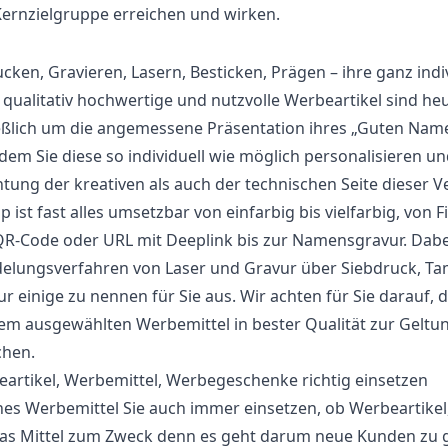
Kernzielgruppe erreichen und wirken.
cken, Gravieren, Lasern, Besticken, Prägen – ihre ganz indi
 qualitativ hochwertige und nutzvolle Werbeartikel sind he
eßlich um die angemessene Präsentation ihres „Guten Na
ndem Sie diese so individuell wie möglich personalisieren u
tung der kreativen als auch der technischen Seite dieser Ve
ip ist fast alles umsetzbar von einfarbig bis vielfarbig, v
R-Code oder URL mit Deeplink bis zur Namensgravur. Dabei 
elungsverfahren von Laser und Gravur über Siebdruck, Ta
r einige zu nennen für Sie aus. Wir achten für Sie darauf,
em ausgewählten Werbemittel in bester Qualität zur Geltun
chen.
artikel, Werbemittel, Werbegeschenke richtig einsetzen
es Werbemittel Sie auch immer einsetzen, ob Werbeartike
das Mittel zum Zweck denn es geht darum neue Kunden zu