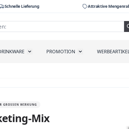
Schnelle Lieferung
Attraktive Mengenra
DRINKWARE
PROMOTION
WERBEARTIKE
räte
ubmenu for Werkzeug
Toggle submenu for Drinkware
Toggle submenu for Pr
DER GROSSEN WIRKUNG
keting-Mix