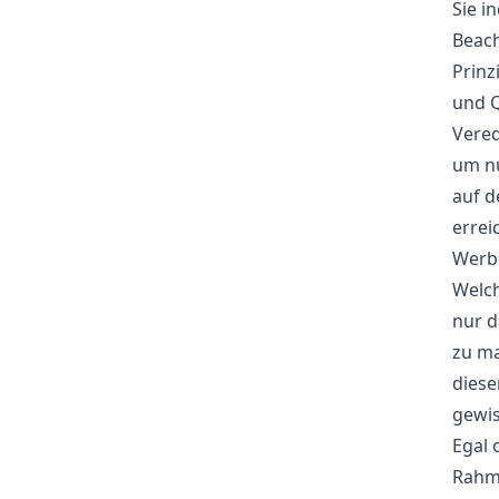
Sie i
Beach
Prinz
und Q
Vered
um nu
auf d
errei
Werbe
Welch
nur 
zu ma
diese
gewis
Egal 
Rahme