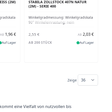
SS (2M) -
STABILA ZOLLSTOCK 407N NATUR
(2M) - SERIE 400
gradskala
Winkelgradmessung:
Winkelgradskala
90° Winkeleinrastung:
nein
1,96 €
2,03 €
2,55 €
AB
AB
Auf Lager
AB 200 STÜCK
Auf Lager
Zeige
ommt eine Vielfalt von nutzvollen bis