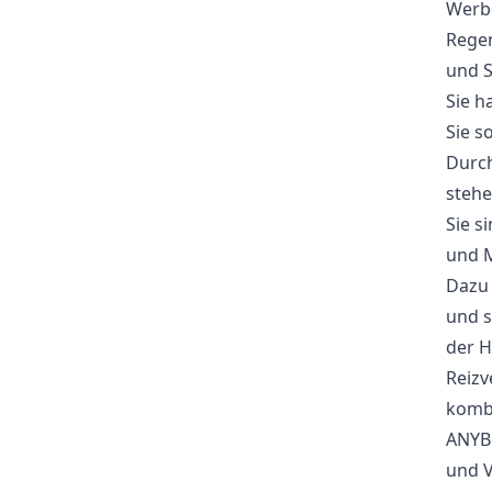
Werb
Regen
und S
Sie h
Sie s
Durch
stehe
Sie s
und 
Dazu 
und s
der H
Reiz
kombi
ANYBR
und 