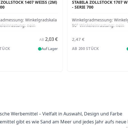
 ZOLLSTOCK 1407 WEISS (2M) -
STABILA ZOLLSTOCK 1707 WEI
00
SERIE 700
radmessung:
Winkelgradskala
Winkelgradmessung:
Winkel
eleinrastung:
nein
90° Winkeleinrastung:
nein
2,03 €
2,47 €
AB
STÜCK
Auf Lager
AB 200 STÜCK
sche Werbemittel – Vielfalt in Auswahl, Design und Farbe
mittel gibt es wie Sand am Meer und jedes Jahr aufs neue k