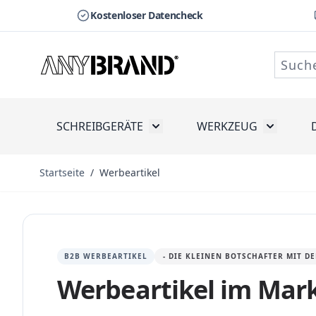
Kostenloser Datencheck
Zum Inhalt springen
SCHREIBGERÄTE
WERKZEUG
Toggle submenu for Schreibge
Toggle s
Startseite
/
Werbeartikel
B2B WERBEARTIKEL
- DIE KLEINEN BOTSCHAFTER MIT 
Werbeartikel im Mar