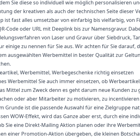
ndem Sie diese so individuell wie möglich personalisieren u
tung der kreativen als auch der technischen Seite dieser Ve
ip ist fast alles umsetzbar von einfarbig bis vielfarbig, v
R-Code oder URL mit Deeplink bis zur Namensgravur. Dabei 
elungsverfahren von Laser und Gravur über Siebdruck, Ta
r einige zu nennen für Sie aus. Wir achten für Sie darauf,
em ausgewählten Werbemittel in bester Qualität zur Geltun
chen.
artikel, Werbemittel, Werbegeschenke richtig einsetzen
es Werbemittel Sie auch immer einsetzen, ob Werbeartike
das Mittel zum Zweck denn es geht darum neue Kunden zu
chen oder aber Mitarbeiter zu motivieren, zu incentiviere
m Grunde ist die passende Auswahl für eine Zielgruppe natür
sen WOW-Effekt, wird das Ganze aber erst, durch eine indi
ob Sie eine Direkt-Mailing Aktion planen oder ihre Werbemi
n einer Promotion-Aktion übergeben, die kleinen Botscha