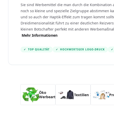
Sie sind Werbemittel die man durch die Kombination 
noch so kleine und spezielle Zielgruppe abstimmen k
und so auch der Haptik-Effekt zum tragen kommt sollt
Dreidimensionalität führt zu einer deutlichen Reizve
kleinen Botschafter perfekt mit anderen Werbemaßna
Mehr Informationen
✓
TOP QUALITÄT
✓
HOCHWERTIGER LOGO-DRUCK
✓
Navigating through the elements of the carousel i
Press to skip the carousel
Öko
Textilien
Pr
Werbeartikel