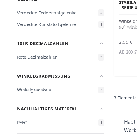
STABILA
SERIE 4
Verdeckte Federstahlgelenke
2
Winkelg
Verdeckte Kunststoffgelenke
1
90° Wink
2,55 €
10ER DEZIMALZAHLEN
AB 200 
Rote Dezimalzahlen
3
WINKELGRADMESSUNG
Winkelgradskala
3
3
Elemente
NACHHALTIGES MATERIAL
Hapti
PEFC
1
Werbe