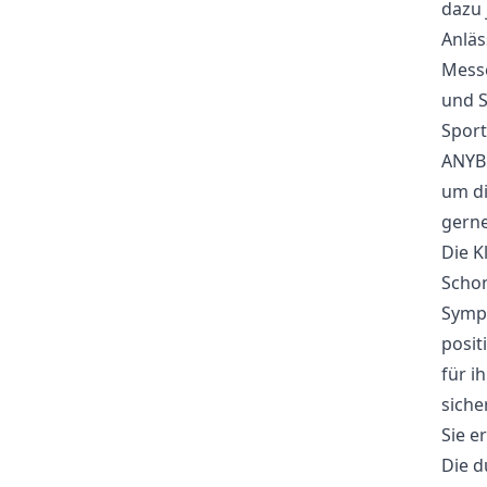
dazu 
Anläs
Messe
und S
Sport
ANYBR
um di
gerne
Die K
Schon
Sympa
posi
für i
sicher
Sie e
Die d