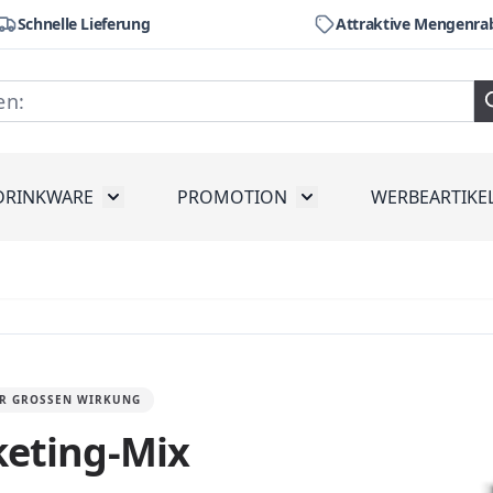
Schnelle Lieferung
Attraktive Mengenra
DRINKWARE
PROMOTION
WERBEARTIKE
räte
ubmenu for Werkzeug
Toggle submenu for Drinkware
Toggle submenu for Pr
DER GROSSEN WIRKUNG
keting-Mix