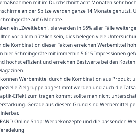
emaßnahmen mit im Durchschnitt acht Monaten sehr hoch
schirme an der Spitze werden ganze 14 Monate genutzt, US
chreibgeräte auf 6 Monate.
aben ein „Zweitleben“, sie werden in 56% aller Fälle weit
ollten vor allem nützlich sein, dies belegen viele Untersuc
 die Kombination dieser Fakten erreichen Werbemittel hoh
n hier Schreibgeräte mit immerhin 5.615 Impressionen gef
ind höchst effizient und erreichen Bestwerte bei den Kosten
Magazinen.
können Werbemittel durch die Kombination aus Produkt un
pezielle Zielgruppe abgestimmt werden und auch die Tats
aptik-Effekt zum tragen kommt sollte man nicht unterschä
verstärkung. Gerade aus diesem Grund sind Werbemittel 
nierbar.
AND Online Shop: Werbekonzepte und die passenden Werbem
Veredelung