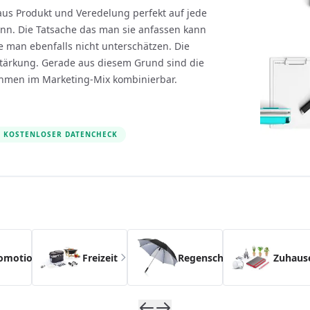
aus Produkt und Veredelung perfekt auf jede
ann. Die Tatsache das man sie anfassen kann
e man ebenfalls nicht unterschätzen. Die
rstärkung. Gerade aus diesem Grund sind die
hmen im Marketing-Mix kombinierbar.
KOSTENLOSER DATENCHECK
s possible using the tab key. You can skip the carousel usin
omotion
Freizeit
Regenschirme
Zuhaus