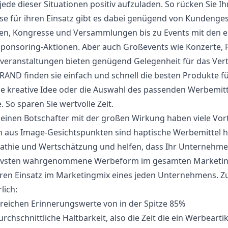
jede dieser Situationen positiv aufzuladen. So rücken Sie 
se für ihren Einsatz gibt es dabei genügend von Kundeng
n, Kongresse und Versammlungen bis zu Events mit den ei
ponsoring-Aktionen. Aber auch Großevents wie Konzerte, 
veranstaltungen bieten genügend Gelegenheit für das Ver
AND finden sie einfach und schnell die besten Produkte für
e kreative Idee oder die Auswahl des passenden Werbemit
. So sparen Sie wertvolle Zeit.
leinen Botschafter mit der großen Wirkung haben viele Vort
 aus Image-Gesichtspunkten sind haptische Werbemittel h
thie und Wertschätzung und helfen, dass Ihr Unternehmen i
tivsten wahrgenommene Werbeform im gesamten Marketingm
hren Einsatz im Marketingmix eines jeden Unternehmens. 
lich:
rreichen Erinnerungswerte von in der Spitze 85%
urchschnittliche Haltbarkeit, also die Zeit die ein Werbearti