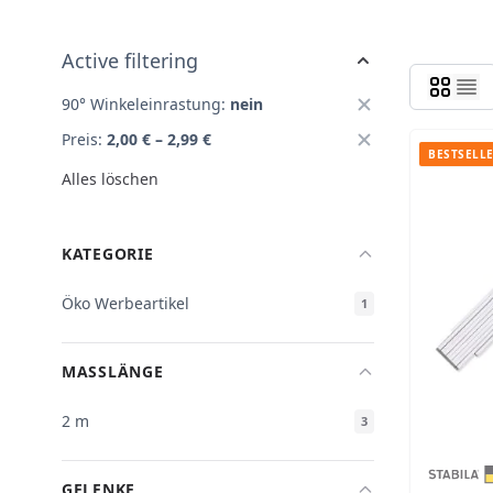
Active filtering
90° Winkeleinrastung:
nein
Preis:
2,00 € – 2,99 €
BESTSELL
Alles löschen
KATEGORIE
Öko Werbeartikel
1
MASSLÄNGE
2 m
3
GELENKE