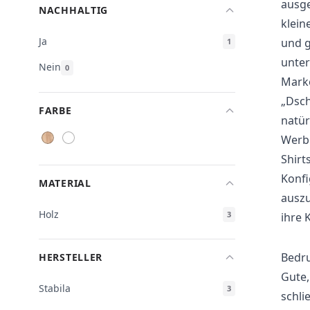
ausge
NACHHALTIG
klein
Ja
und g
1
unter
Nein
0
Marke
„Dsch
FARBE
natür
Werbe
Shirt
Konfi
MATERIAL
auszu
Holz
3
ihre 
Bedru
HERSTELLER
Gute,
Stabila
3
schli