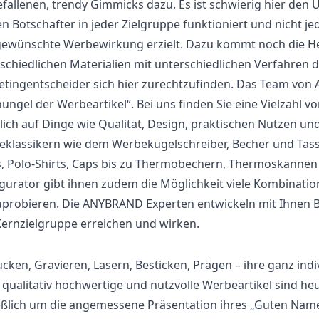
fallenen, trendy Gimmicks dazu. Es ist schwierig hier den Ü
en Botschafter in jeder Zielgruppe funktioniert und nicht 
ewünschte Werbewirkung erzielt. Dazu kommt noch die He
schiedlichen Materialien mit unterschiedlichen Verfahren 
tingentscheider sich hier zurechtzufinden. Das Team von AN
ungel der Werbeartikel“. Bei uns finden Sie eine Vielzahl 
lich auf Dinge wie Qualität, Design, praktischen Nutzen un
klassikern wie dem Werbekugelschreiber,
Becher
und Tass
s, Polo-Shirts, Caps bis zu Thermobechern, Thermoskannen
gurator gibt ihnen zudem die Möglichkeit viele Kombinatio
probieren. Die ANYBRAND Experten entwickeln mit Ihnen
Kernzielgruppe erreichen und wirken.
cken, Gravieren, Lasern, Besticken, Prägen – ihre ganz indi
 qualitativ hochwertige und nutzvolle Werbeartikel sind he
eßlich um die angemessene Präsentation ihres „Guten Na