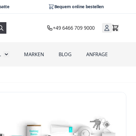
batte
Bequem online bestellen
+49 6466 709 9000
L
MARKEN
BLOG
ANFRAGE
omotion
Toggle submenu for Werbeartikel