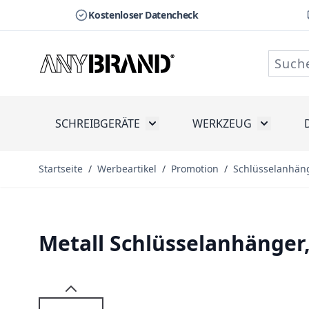
Kostenloser Datencheck
Zum Inhalt springen
SCHREIBGERÄTE
WERKZEUG
Toggle submenu for Schreibge
Toggle s
Startseite
/
Werbeartikel
/
Promotion
/
Schlüsselanhän
Metall Schlüsselanhänger