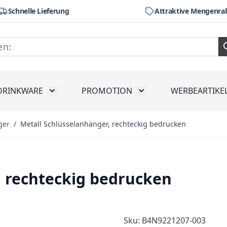
Schnelle Lieferung
Attraktive Mengenra
DRINKWARE
PROMOTION
WERBEARTIKE
räte
ubmenu for Werkzeug
Toggle submenu for Drinkware
Toggle submenu for Pr
ger
/
Metall Schlüsselanhänger, rechteckig bedrucken
, rechteckig bedrucken
Sku: B4N9221207-003