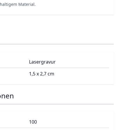
haltigem Material.
Lasergravur
1,5 x 2,7 cm
onen
100