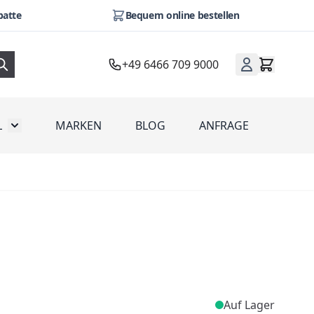
batte
Bequem online bestellen
+49 6466 709 9000
L
MARKEN
BLOG
ANFRAGE
omotion
Toggle submenu for Werbeartikel
Auf Lager