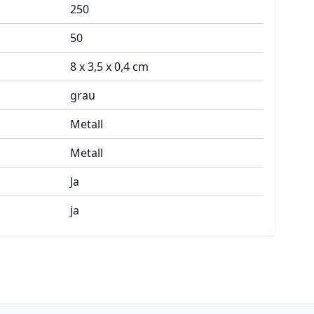
250
50
8 x 3,5 x 0,4 cm
grau
Metall
Metall
Ja
ja