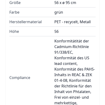
Größe
56 x ø 95 cm
Farbe
grün
Herstellermaterial
PET - recycelt, Metall
Höhe
56
Konformitätität der
Cadmium-Richtlinie
91/338/EC,
Konformität des US
lead content,
Konformität des PAHS-
Inhalts in REAC & ZEK
Compliance
01-4-08, Konformität
der Richtlinie für den
Inhalt von Phtalaten,
Frei von einzel- und
mehrkettige,