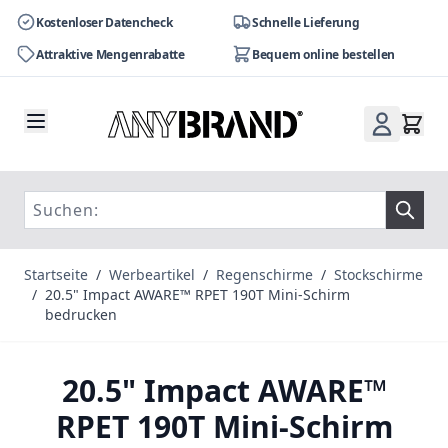
Kostenloser Datencheck
Schnelle Lieferung
Attraktive Mengenrabatte
Bequem online bestellen
Zum Inhalt springen
Startseite
/
Werbeartikel
/
Regenschirme
/
Stockschirme
/
20.5" Impact AWARE™ RPET 190T Mini-Schirm
bedrucken
20.5" Impact AWARE™
RPET 190T Mini-Schirm