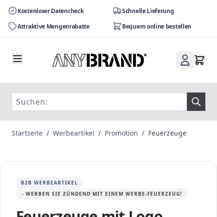
Kostenloser Datencheck
Schnelle Lieferung
Attraktive Mengenrabatte
Bequem online bestellen
Zum Inhalt springen
Startseite
/
Werbeartikel
/
Promotion
/
Feuerzeuge
B2B WERBEARTIKEL
- WERBEN SIE ZÜNDEND MIT EINEM WERBE-FEUERZEUG!
Feuerzeuge mit Logo