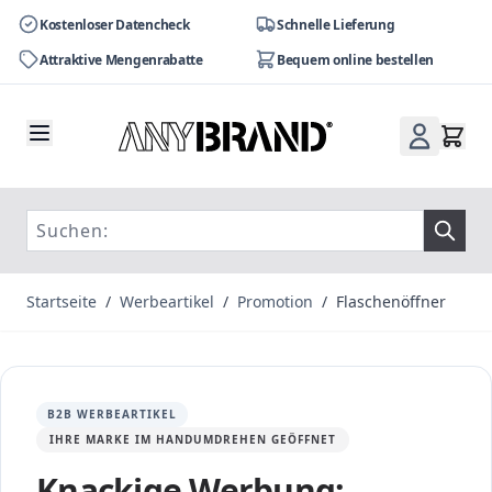
Kostenloser Datencheck
Schnelle Lieferung
Attraktive Mengenrabatte
Bequem online bestellen
Zum Inhalt springen
Startseite
/
Werbeartikel
/
Promotion
/
Flaschenöffner
B2B WERBEARTIKEL
IHRE MARKE IM HANDUMDREHEN GEÖFFNET
Knackige Werbung: