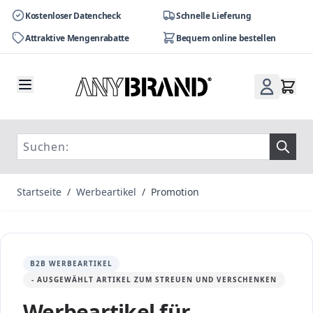
Kostenloser Datencheck
Schnelle Lieferung
Attraktive Mengenrabatte
Bequem online bestellen
Zum Inhalt springen
Startseite
/
Werbeartikel
/
Promotion
B2B WERBEARTIKEL
- AUSGEWÄHLT ARTIKEL ZUM STREUEN UND VERSCHENKEN
Werbeartikel für