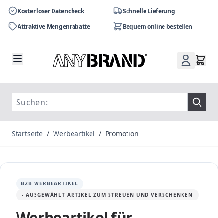
Kostenloser Datencheck
Schnelle Lieferung
Attraktive Mengenrabatte
Bequem online bestellen
Zum Inhalt springen
Startseite
/
Werbeartikel
/
Promotion
B2B WERBEARTIKEL
- AUSGEWÄHLT ARTIKEL ZUM STREUEN UND VERSCHENKEN
Werbeartikel für